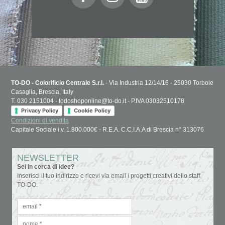
TO-DO - Colorificio Centrale S.r.l.
- Via Industria 12/14/16 - 25030 Torbole
Casaglia, Brescia, Italy
T. 030 2151004 - todoshoponline@to-do.it - P.IVA 03032510178
Privacy Policy
Cookie Policy
Condizioni di vendita
Capitale Sociale i.v. 1.800.000€ - R.E.A. C.C.I.A.A di Brescia n° 313076
NEWSLETTER
Sei in cerca di idee?
Inserisci il tuo indirizzo e ricevi via email i progetti creativi dello staff
TO-DO.