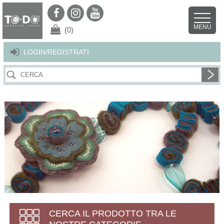
Per offrirti il miglior servizio possibile questo sito utilizza i cookies.
Continuando la navigazione nel sito autorizzi l’uso dei cookies. Per ulteriori
MENU
dettagli
clicca qui
.
X
(0)
LOGIN/REGISTRATI
CERCA IL PRODOTTO TRA LE