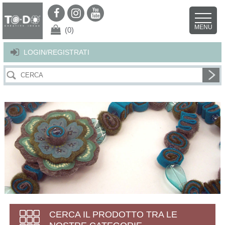
Per offrirti il miglior servizio possibile questo sito utilizza i cookies.
Continuando la navigazione nel sito autorizzi l’uso dei cookies. Per ulteriori
MENU
dettagli
clicca qui
.
X
(0)
LOGIN/REGISTRATI
CERCA IL PRODOTTO TRA LE