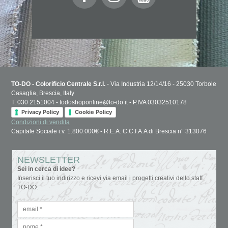
TO-DO - Colorificio Centrale S.r.l.
- Via Industria 12/14/16 - 25030 Torbole
Casaglia, Brescia, Italy
T. 030 2151004 - todoshoponline@to-do.it - P.IVA 03032510178
Privacy Policy
Cookie Policy
Condizioni di vendita
Capitale Sociale i.v. 1.800.000€ - R.E.A. C.C.I.A.A di Brescia n° 313076
NEWSLETTER
Sei in cerca di idee?
Inserisci il tuo indirizzo e ricevi via email i progetti creativi dello staff
TO-DO.