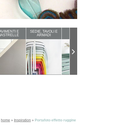
AVIMENTI E
SEDIE, TAVOLI E
ARREDI DA
COMPLEMENTI
IASTRELLE
ARMADI
ESTERNO
D'ARREDO
home
»
Inspiration
»
Portafoto effetto ruggine