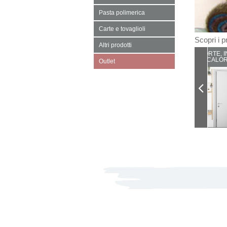
Pasta polimerica
Carte e tovaglioli
Scopri i pr
Altri prodotti
PORTE, I
CALOR
Outlet