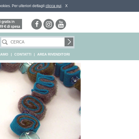
ookies. Per ulteriori dettagli
clicca qui
.
X
SIAMO
|
CONTATTI
|
AREA RIVENDITORI