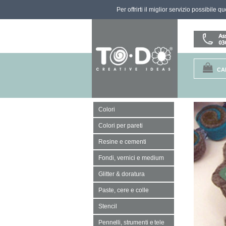
Per offrirti il miglior servizio possibile 
CA
Colori
Colori per pareti
Resine e cementi
Fondi, vernici e medium
Glitter & doratura
Paste, cere e colle
Stencil
Pennelli, strumenti e tele