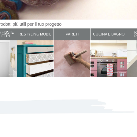
odotti più utili per il tuo progetto
NFISSI E
P
RESTYLING MOBILI
PARETI
CUCINA E BAGNO
IFERI
P