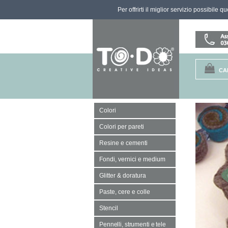
Per offrirti il miglior servizio possibile 
CA
Colori
Colori per pareti
Resine e cementi
Fondi, vernici e medium
Glitter & doratura
Paste, cere e colle
Stencil
Pennelli, strumenti e tele