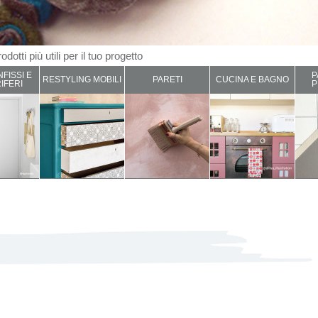
odotti più utili per il tuo progetto
NFISSI E
P
RESTYLING MOBILI
PARETI
CUCINA E BAGNO
IFERI
P