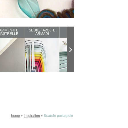
AVIMENTI E
SEDIE, TAVOLI E
ARREDI DA
COMPLEMENTI
IASTRELLE
ARMADI
ESTERNO
D'ARREDO
home
»
Inspiration
»
Scatole portagioie