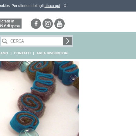
ookies. Per ulteriori dettagli
clicca qui
.
X
SIAMO
|
CONTATTI
|
AREA RIVENDITORI