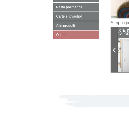
Pasta polimerica
Carte e tovaglioli
Scopri i pr
Altri prodotti
PORTE, I
CALOR
Outlet