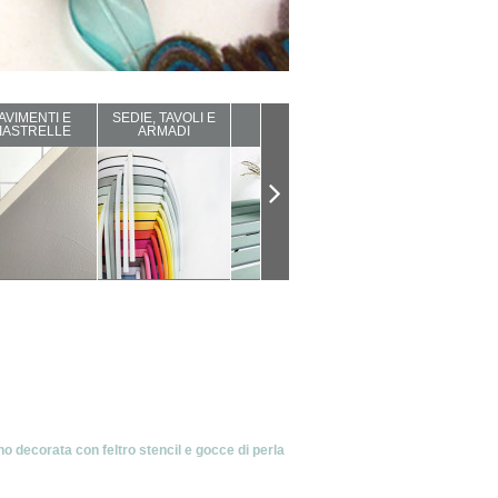
AVIMENTI E
SEDIE, TAVOLI E
ARREDI DA
COMPLEMENTI
IASTRELLE
ARMADI
ESTERNO
D'ARREDO
no decorata con feltro stencil e gocce di perla