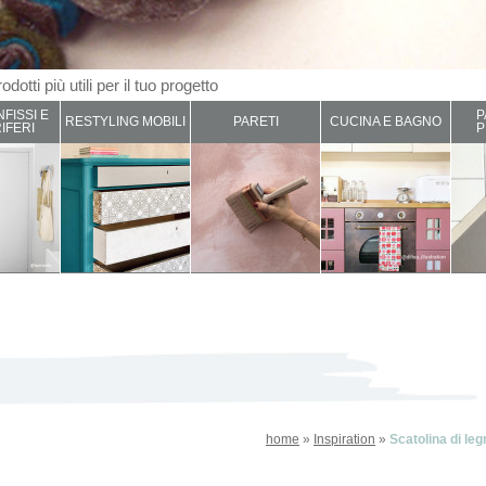
odotti più utili per il tuo progetto
NFISSI E
P
RESTYLING MOBILI
PARETI
CUCINA E BAGNO
IFERI
P
home
»
Inspiration
»
Scatolina di leg