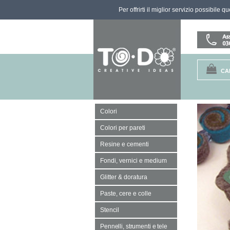
Per offrirti il miglior servizio possibile 
CA
Colori
Colori per pareti
Resine e cementi
Fondi, vernici e medium
Glitter & doratura
Paste, cere e colle
Stencil
Pennelli, strumenti e tele