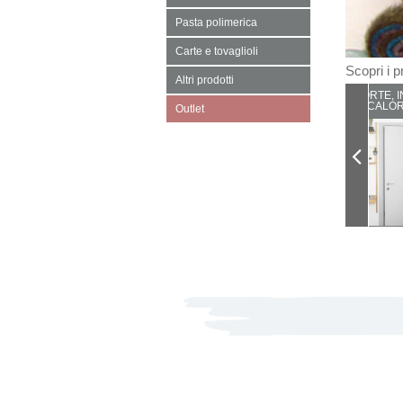
Pasta polimerica
Carte e tovaglioli
Scopri i pr
Altri prodotti
PORTE, I
CALOR
Outlet