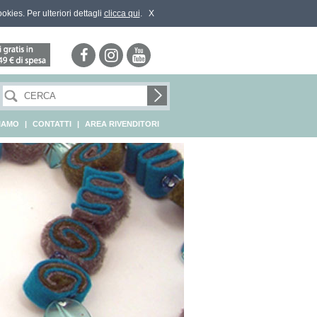
ookies. Per ulteriori dettagli
clicca qui
.
X
SIAMO
|
CONTATTI
|
AREA RIVENDITORI