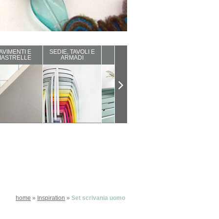
AVIMENTI E
SEDIE, TAVOLI E
ARREDI DA
COMPLEMENTI
IASTRELLE
ARMADI
ESTERNO
D'ARREDO
home
»
Inspiration
»
Set scrivania uomo