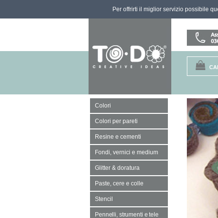
Per offrirti il miglior servizio possibile 
CA
Colori
Colori per pareti
Resine e cementi
Fondi, vernici e medium
Glitter & doratura
Paste, cere e colle
Stencil
Pennelli, strumenti e tele