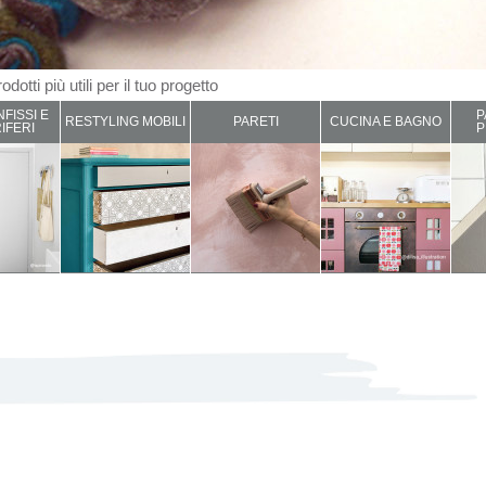
odotti più utili per il tuo progetto
NFISSI E
P
RESTYLING MOBILI
PARETI
CUCINA E BAGNO
IFERI
P