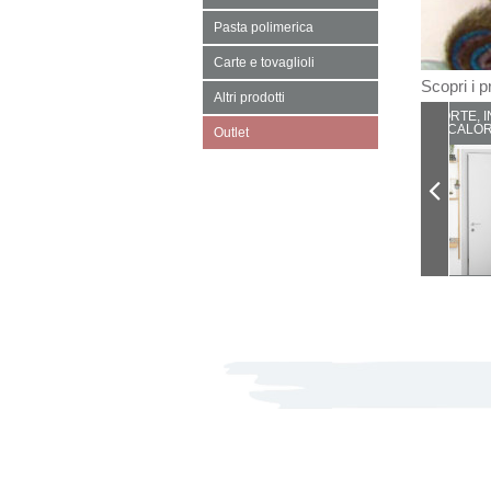
Pasta polimerica
Carte e tovaglioli
Scopri i pr
Altri prodotti
PORTE, I
CALOR
Outlet