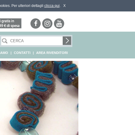
ookies. Per ulteriori dettagli
clicca qui
.
X
SIAMO
|
CONTATTI
|
AREA RIVENDITORI