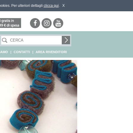
ookies. Per ulteriori dettagli
clicca qui
.
X
SIAMO
|
CONTATTI
|
AREA RIVENDITORI