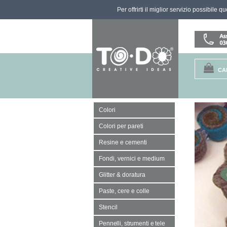
Per offrirti il miglior servizio possibile 
CA
Colori
Colori per pareti
Resine e cementi
Fondi, vernici e medium
Glitter & doratura
Paste, cere e colle
Stencil
Pennelli, strumenti e tele