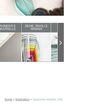
AVIMENTI E
SEDIE, TAVOLI E
ARREDI DA
COMPLEMENTI
IASTRELLE
ARMADI
ESTERNO
D'ARREDO
home
»
Inspiration
»
Spazzole shabby chic