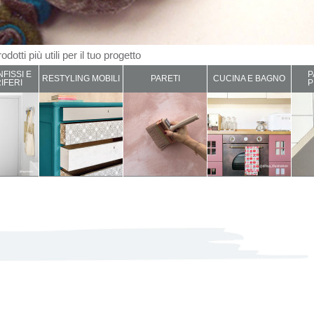
odotti più utili per il tuo progetto
NFISSI E
P
RESTYLING MOBILI
PARETI
CUCINA E BAGNO
IFERI
P