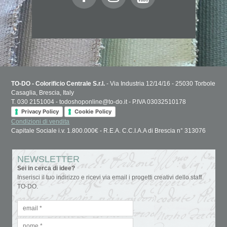
TO-DO - Colorificio Centrale S.r.l.
- Via Industria 12/14/16 - 25030 Torbole
Casaglia, Brescia, Italy
T. 030 2151004 - todoshoponline@to-do.it - P.IVA 03032510178
Privacy Policy
Cookie Policy
Condizioni di vendita
Capitale Sociale i.v. 1.800.000€ - R.E.A. C.C.I.A.A di Brescia n° 313076
NEWSLETTER
Sei in cerca di idee?
Inserisci il tuo indirizzo e ricevi via email i progetti creativi dello staff
TO-DO.