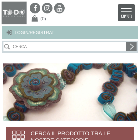
Per offrirti il miglior servizio possibile questo sito utilizza i cookies.
Continuando la navigazione nel sito autorizzi l’uso dei cookies. Per ulteriori
MENU
dettagli
clicca qui
.
X
(0)
LOGIN/REGISTRATI
CERCA IL PRODOTTO TRA LE