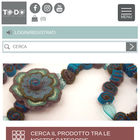
Per offrirti il miglior servizio possibile questo sito utilizza i cookies.
Continuando la navigazione nel sito autorizzi l’uso dei cookies. Per ulteriori
MENU
dettagli
clicca qui
.
X
(0)
LOGIN/REGISTRATI
CERCA IL PRODOTTO TRA LE