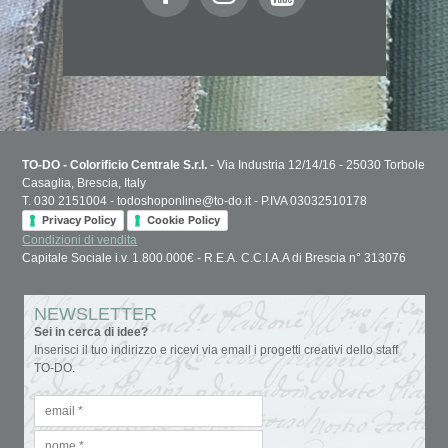
TO-DO - Colorificio Centrale S.r.l.
- Via Industria 12/14/16 - 25030 Torbole
Casaglia, Brescia, Italy
T. 030 2151004 - todoshoponline@to-do.it - P.IVA 03032510178
Privacy Policy
Cookie Policy
Condizioni di vendita
Capitale Sociale i.v. 1.800.000€ - R.E.A. C.C.I.A.A di Brescia n° 313076
NEWSLETTER
Sei in cerca di idee?
Inserisci il tuo indirizzo e ricevi via email i progetti creativi dello staff
TO-DO.