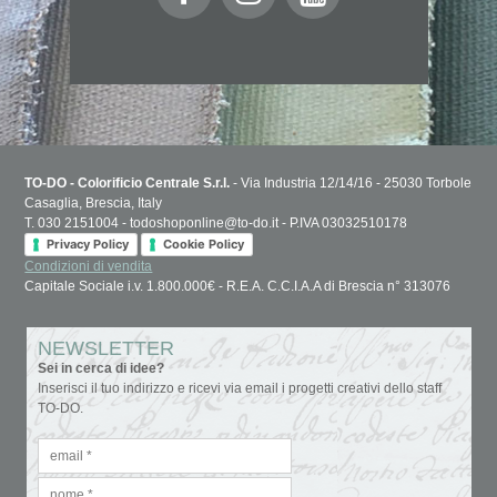
TO-DO - Colorificio Centrale S.r.l.
- Via Industria 12/14/16 - 25030 Torbole
Casaglia, Brescia, Italy
T. 030 2151004 - todoshoponline@to-do.it - P.IVA 03032510178
Privacy Policy
Cookie Policy
Condizioni di vendita
Capitale Sociale i.v. 1.800.000€ - R.E.A. C.C.I.A.A di Brescia n° 313076
NEWSLETTER
Sei in cerca di idee?
Inserisci il tuo indirizzo e ricevi via email i progetti creativi dello staff
TO-DO.