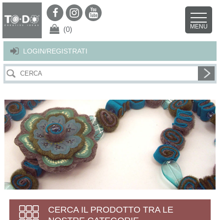
Per offrirti il miglior servizio possibile questo sito utilizza i cookies.
Continuando la navigazione nel sito autorizzi l’uso dei cookies. Per ulteriori
MENU
dettagli
clicca qui
.
X
(0)
LOGIN/REGISTRATI
CERCA IL PRODOTTO TRA LE