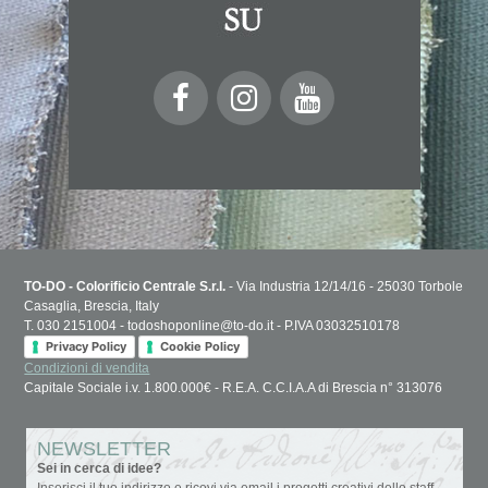
TO-DO - Colorificio Centrale S.r.l.
- Via Industria 12/14/16 - 25030 Torbole
Casaglia, Brescia, Italy
T. 030 2151004 - todoshoponline@to-do.it - P.IVA 03032510178
Privacy Policy
Cookie Policy
Condizioni di vendita
Capitale Sociale i.v. 1.800.000€ - R.E.A. C.C.I.A.A di Brescia n° 313076
NEWSLETTER
Sei in cerca di idee?
Inserisci il tuo indirizzo e ricevi via email i progetti creativi dello staff