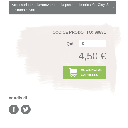
Accessori per la lavorazione della pasta polimerica YouClay. Set
di stampini vari.
CODICE PRODOTTO: 69881
Qtà:
4,50 €
AGGIUNGI AL
CARRELLO
condividi: