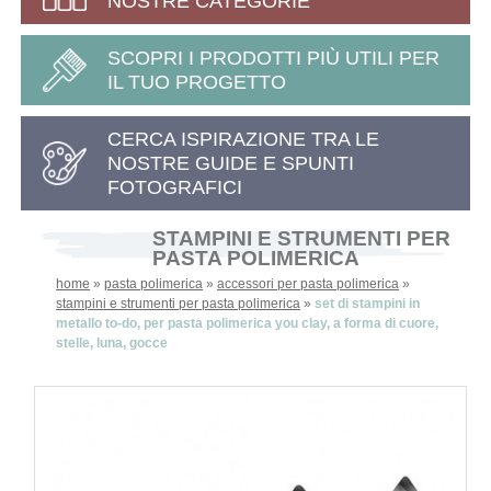
NOSTRE CATEGORIE
SCOPRI I PRODOTTI PIÙ UTILI PER
IL TUO PROGETTO
CERCA ISPIRAZIONE TRA LE
NOSTRE GUIDE E SPUNTI
FOTOGRAFICI
STAMPINI E STRUMENTI PER
PASTA POLIMERICA
home
»
pasta polimerica
»
accessori per pasta polimerica
»
stampini e strumenti per pasta polimerica
»
set di stampini in
metallo to-do, per pasta polimerica you clay, a forma di cuore,
stelle, luna, gocce