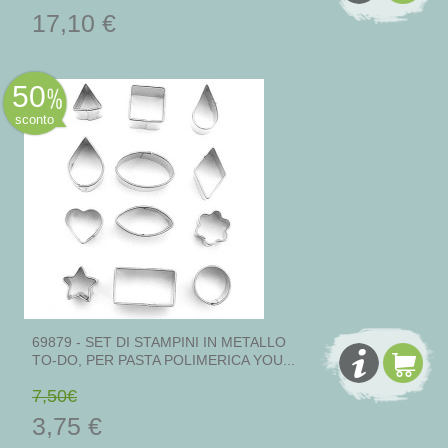
17,10 €
50
sconto
69879 - SET DI STAMPINI IN METALLO
TO-DO, PER PASTA POLIMERICA YOU...
7,50€
3,75 €