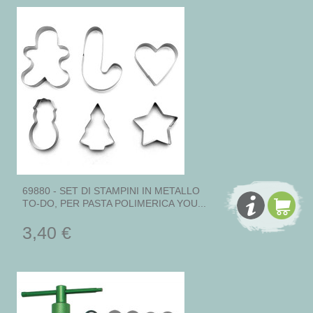
69880 - SET DI STAMPINI IN METALLO
TO-DO, PER PASTA POLIMERICA YOU...
3,40 €