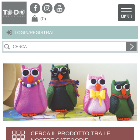
Per offrirti il miglior servizio possibile questo sito utilizza i cookies.
Continuando la navigazione nel sito autorizzi l’uso dei cookies. Per ulteriori
MENU
dettagli
clicca qui
.
X
(0)
LOGIN/REGISTRATI
CERCA IL PRODOTTO TRA LE