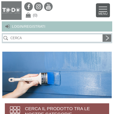
Per offrirti il miglior servizio possibile questo sito utilizza i cookies.
Continuando la navigazione nel sito autorizzi l’uso dei cookies. Per ulteriori
MENU
dettagli
clicca qui
.
X
(0)
LOGIN/REGISTRATI
CERCA IL PRODOTTO TRA LE