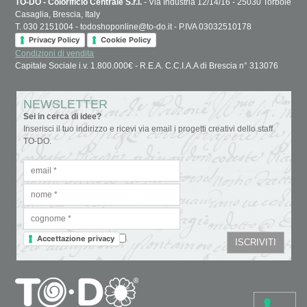
TO-DO - Colorificio Centrale S.r.l.
- Via Industria 12/14/16 - 25030 Torbole
Casaglia, Brescia, Italy
T. 030 2151004 - todoshoponline@to-do.it - P.IVA 03032510178
Privacy Policy
Cookie Policy
Condizioni di vendita
Capitale Sociale i.v. 1.800.000€ - R.E.A. C.C.I.A.A di Brescia n° 313076
NEWSLETTER
Sei in cerca di idee?
Inserisci il tuo indirizzo e ricevi via email i progetti creativi dello staff
TO-DO.
Accettazione privacy