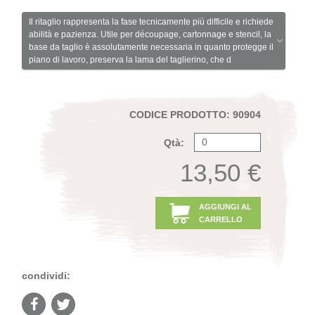
Il ritaglio rappresenta la fase tecnicamente più difficile e richiede
abilità e pazienza. Utile per découpage, cartonnage e stencil, la
base da taglio è assolutamente necessaria in quanto protegge il
piano di lavoro, preserva la lama del taglierino, che d
CODICE PRODOTTO: 90904
Qtà:
13,50 €
AGGIUNGI AL
CARRELLO
condividi: