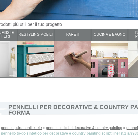
odotti più utili per il tuo progetto
NFISSI E
P
RESTYLING MOBILI
PARETI
CUCINA E BAGNO
IFERI
P
PENNELLI PER DECORATIVE & COUNTRY PA
FORMA
»
pennelli, strumenti e tele
»
pennelli e timbri decorative & country painting
»
pennel
»
pennello to-do sintetico per decorative e country painting script liner n.1 s/