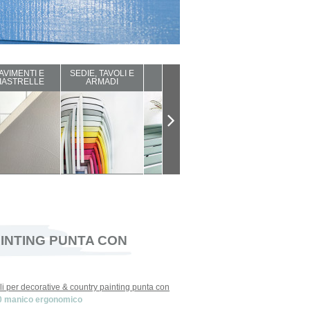
AVIMENTI E
SEDIE, TAVOLI E
ARREDI DA
COMPLEMENTI
IASTRELLE
ARMADI
ESTERNO
D'ARREDO
INTING PUNTA CON
li per decorative & country painting punta con
9930 manico ergonomico