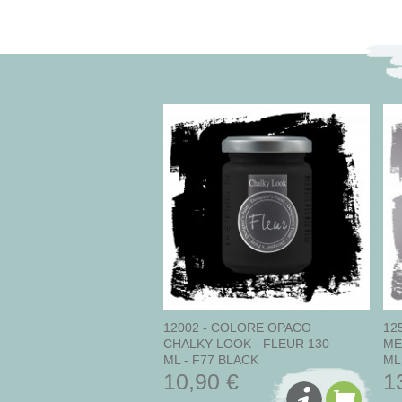
12002 - COLORE OPACO
12
CHALKY LOOK - FLEUR 130
ME
ML - F77 BLACK
ML
10,90 €
1