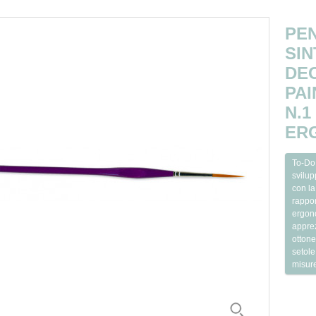
PE
SIN
DE
PAI
N.1
ER
To-Do 
svilup
con la
rappo
ergono
apprez
ottone
setole
misure