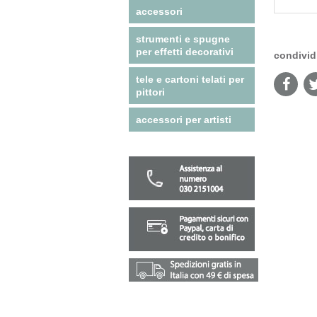
accessori
strumenti e spugne
per effetti decorativi
condivid
tele e cartoni telati per
pittori
accessori per artisti