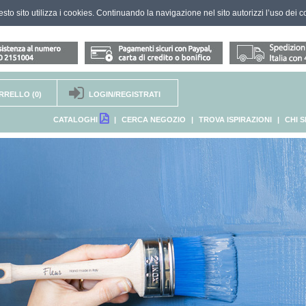
questo sito utilizza i cookies. Continuando la navigazione nel sito autorizzi l’uso dei c
RRELLO
(0)
LOGIN/REGISTRATI
CATALOGHI
|
CERCA NEGOZIO
|
TROVA ISPIRAZIONI
|
CHI 