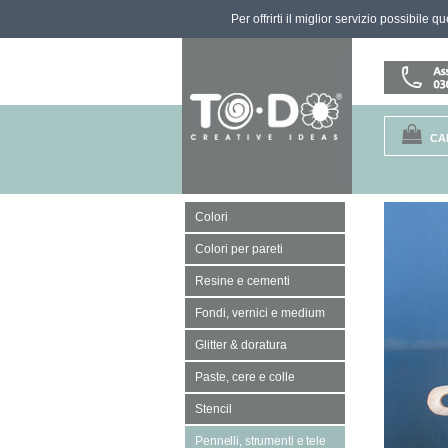
Per offrirti il miglior servizio possibile 
CA
Colori
Colori per pareti
Resine e cementi
Fondi, vernici e medium
Glitter & doratura
Paste, cere e colle
Stencil
Pennelli, strumenti e tele