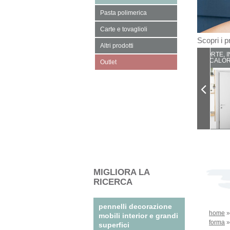
Pasta polimerica
Carte e tovaglioli
Scopri i pr
Altri prodotti
PORTE, I
CALOR
Outlet
MIGLIORA LA
RICERCA
pennelli decorazione
home
mobili interior e grandi
forma
superfici