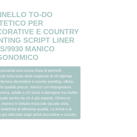
NNELLO TO-DO
TETICO PER
CORATIVE E COUNTRY
NTING SCRIPT LINER
 S/9930 MANICO
GONOMICO
presenta una nuova linea di pennelli
pati sulla base delle esigenze di chi dipinge
 tecnica decorative e country painting: ottimo
rto qualità prezzo, manico con impugnatura
mica, adatto a chi inizia a dipingere ma molto
zato anche da chi è già esperto. Ghiera in
, manico in betulla essiccato laccato viola,
 sintetiche di altissima qualità. Le forme e le
 più utilizzate dagli artisti decorative e country.