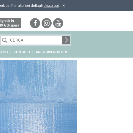
ookies. Per ulteriori dettagli
clicca qui
.
X
SIAMO
|
CONTATTI
|
AREA RIVENDITORI