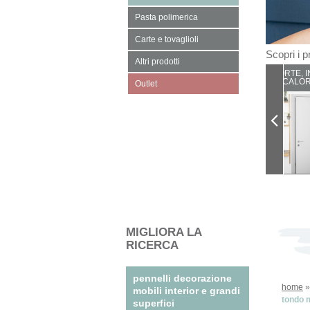
Pasta polimerica
Carte e tovaglioli
Scopri i pr
Altri prodotti
PORTE, I
CALOR
Outlet
MIGLIORA LA
RICERCA
pennelli decorazione
home
mobili interior e grandi
tondo m
superfici