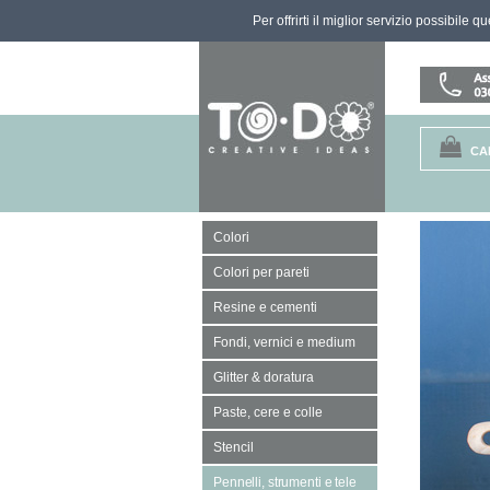
Per offrirti il miglior servizio possibile 
CA
Colori
Colori per pareti
Resine e cementi
Fondi, vernici e medium
Glitter & doratura
Paste, cere e colle
Stencil
Pennelli, strumenti e tele