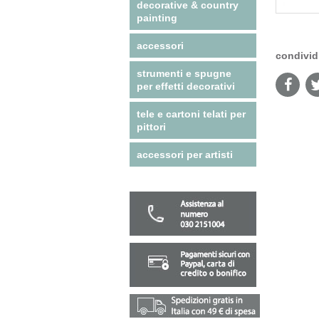
decorative & country
painting
accessori
condivid
strumenti e spugne
per effetti decorativi
tele e cartoni telati per
pittori
accessori per artisti