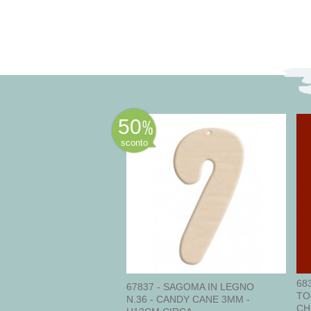
50
sconto
68
67837 - SAGOMA IN LEGNO
TO
N.36 - CANDY CANE 3MM -
CH