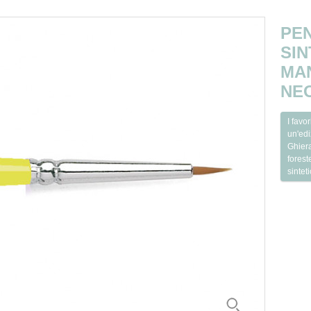
PE
SI
MA
NEO
I favo
un'edi
Ghiera
forest
sinteti