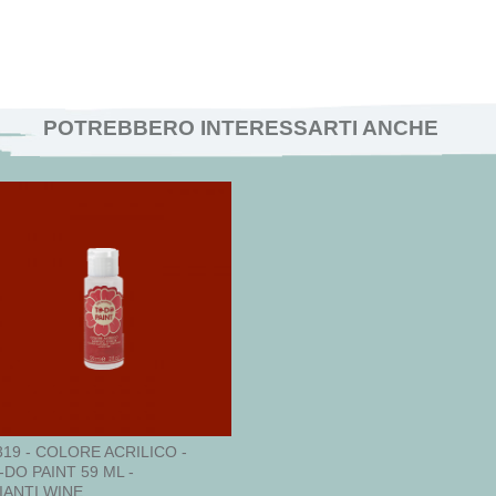
POTREBBERO INTERESSARTI ANCHE
319 - COLORE ACRILICO -
-DO PAINT 59 ML -
IANTI WINE