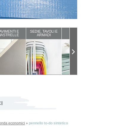
AVIMENTI E
SEDIE, TAVOLI E
ARREDI DA
COMPLEMENTI
IASTRELLE
ARMADI
ESTERNO
D'ARREDO
I
tonda economici
»
pennello to-do sintetico