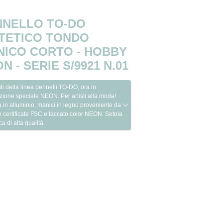
NNELLO TO-DO
NTETICO TONDO
NICO CORTO - HOBBY
N - SERIE S/9921 N.01
riti della linea pennelli TO-DO, ora in
zione speciale NEON. Per artisti alla moda!
 in alluminio, manici in legno proveniente da
e certificate FSC e laccato color NEON. Setola
ca di alta qualità.