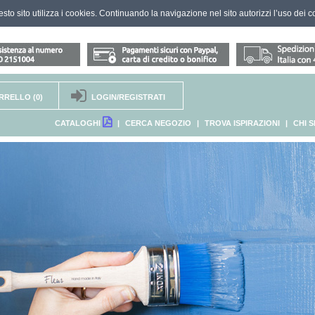
questo sito utilizza i cookies. Continuando la navigazione nel sito autorizzi l’uso dei c
RRELLO
(0)
LOGIN/REGISTRATI
CATALOGHI
|
CERCA NEGOZIO
|
TROVA ISPIRAZIONI
|
CHI 