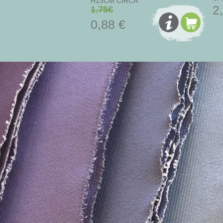
H13CM CIRCA
2
1,75€
0,88 €