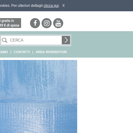
ookies. Per ulteriori dettagli
clicca qui
.
X
SIAMO
|
CONTATTI
|
AREA RIVENDITORI