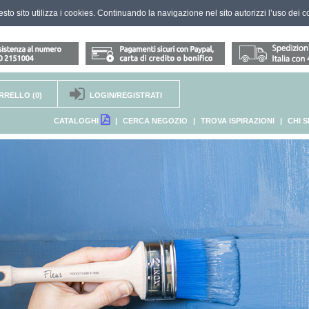
questo sito utilizza i cookies. Continuando la navigazione nel sito autorizzi l’uso dei c
RRELLO
(0)
LOGIN/REGISTRATI
CATALOGHI
|
CERCA NEGOZIO
|
TROVA ISPIRAZIONI
|
CHI 