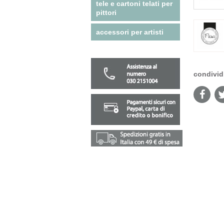
tele e cartoni telati per
pittori
accessori per artisti
condivid