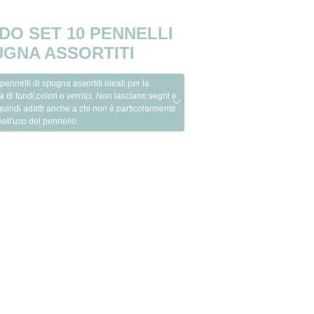
DO SET 10 PENNELLI
UGNA ASSORTITI
 pennelli di spugna assortiti ideali per la
a di fondi,colori o vernici. Non lasciano segni e
uindi adatti anche a chi non è particolarmente
nell'uso del pennello.