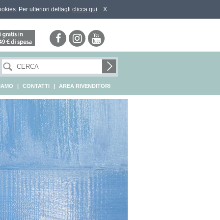
ookies. Per ulteriori dettagli
clicca qui
.
X
SIAMO
|
CONTATTI
|
AREA RIVENDITORI