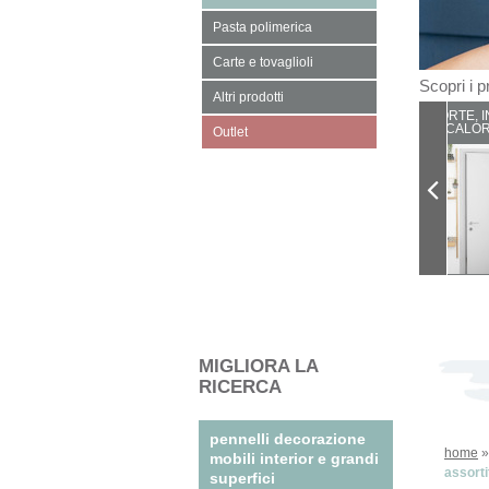
Pasta polimerica
Carte e tovaglioli
Scopri i pr
Altri prodotti
PORTE, I
CALOR
Outlet
MIGLIORA LA
RICERCA
pennelli decorazione
home
mobili interior e grandi
assorti
superfici