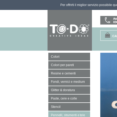
Per offrirti il miglior servizio possibile 
CA
Colori
Colori per pareti
Resine e cementi
Fondi, vernici e medium
Glitter & doratura
Paste, cere e colle
Stencil
Pennelli, strumenti e tele