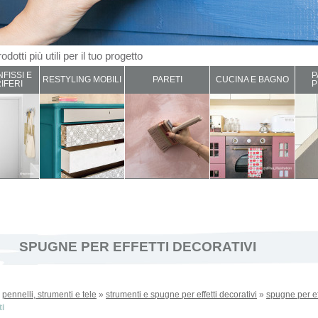
odotti più utili per il tuo progetto
NFISSI E
P
RESTYLING MOBILI
PARETI
CUCINA E BAGNO
IFERI
P
SPUGNE PER EFFETTI DECORATIVI
»
pennelli, strumenti e tele
»
strumenti e spugne per effetti decorativi
»
spugne per eff
ti