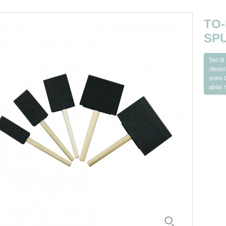
TO-
SP
Set di
stesur
sono q
abile 