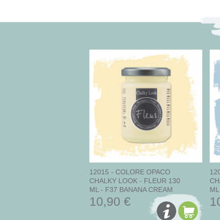
12015 - COLORE OPACO
12
CHALKY LOOK - FLEUR 130
CH
ML - F37 BANANA CREAM
ML 
10,90 €
1