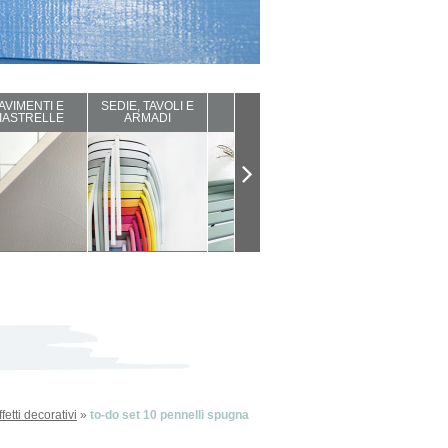
AVIMENTI E
SEDIE, TAVOLI E
ARREDI DA
COMPLEMENTI
IASTRELLE
ARMADI
ESTERNO
D'ARREDO
etti decorativi
»
to-do set 10 pennelli spugna