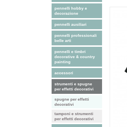
pennelli hobby e
decorazione
pennelli ausiliari
pennelli professionali
belle arti
pennelli e timbri
decorative & country
painting
accessori
strumenti e spugne
per effetti decorativi
spugne per effetti
decorativi
tamponi e strumenti
per effetti decorativi