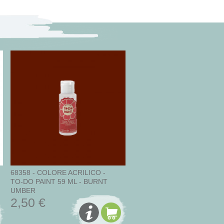
68358 - COLORE ACRILICO -
TO-DO PAINT 59 ML - BURNT
UMBER
2,50 €