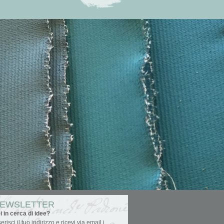
EWSLETTER
i in cerca di idee?
serisci il tuo indirizzo e ricevi via email i