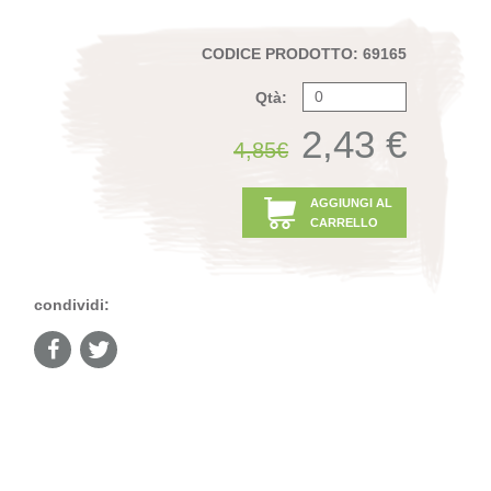
CODICE PRODOTTO: 69165
Qtà:
2,43 €
4,85€
AGGIUNGI AL
CARRELLO
condividi: