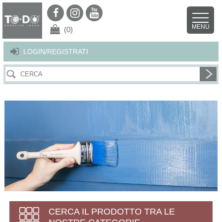
Per offrirti il miglior servizio possibile questo sito utilizza i cookies.
Continuando la navigazione nel sito autorizzi l’uso dei cookies. Per ulteriori
MENU
dettagli
clicca qui
.
X
(0)
LOGIN/REGISTRATI
CERCA IL PRODOTTO TRA LE