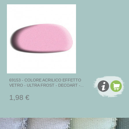
69153 - COLORE ACRILICO EFFETTO
VETRO - ULTRA FROST - DECOART -...
1,98 €