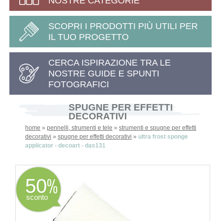
NOSTRE CATEGORIE
SCOPRI I PRODOTTI PIÙ UTILI PER
IL TUO PROGETTO
CERCA ISPIRAZIONE TRA LE
NOSTRE GUIDE E SPUNTI
FOTOGRAFICI
SPUGNE PER EFFETTI
DECORATIVI
home
»
pennelli, strumenti e tele
»
strumenti e spugne per effetti
decorativi
»
spugne per effetti decorativi
»
ultra frost sponge
applicator - decoart - das131
50
sconto