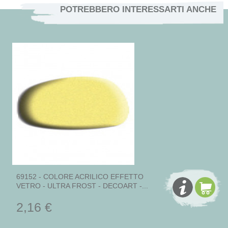
POTREBBERO INTERESSARTI ANCHE
69152 - COLORE ACRILICO EFFETTO
VETRO - ULTRA FROST - DECOART -...
2,16 €