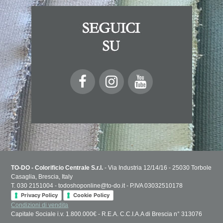
TO-DO - Colorificio Centrale S.r.l.
- Via Industria 12/14/16 - 25030 Torbole
Casaglia, Brescia, Italy
T. 030 2151004 - todoshoponline@to-do.it - P.IVA 03032510178
Privacy Policy
Cookie Policy
Condizioni di vendita
Capitale Sociale i.v. 1.800.000€ - R.E.A. C.C.I.A.A di Brescia n° 313076