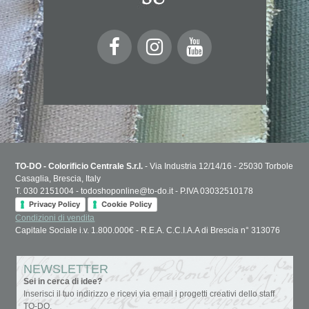
TO-DO - Colorificio Centrale S.r.l.
- Via Industria 12/14/16 - 25030 Torbole
Casaglia, Brescia, Italy
T. 030 2151004 - todoshoponline@to-do.it - P.IVA 03032510178
Privacy Policy
Cookie Policy
Condizioni di vendita
Capitale Sociale i.v. 1.800.000€ - R.E.A. C.C.I.A.A di Brescia n° 313076
NEWSLETTER
Sei in cerca di idee?
Inserisci il tuo indirizzo e ricevi via email i progetti creativi dello staff
TO-DO.