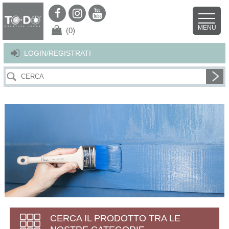
Per offrirti il miglior servizio possibile questo sito utilizza i cookies.
Continuando la navigazione nel sito autorizzi l’uso dei cookies. Per ulteriori
MENU
dettagli
clicca qui
.
X
(0)
LOGIN/REGISTRATI
CERCA IL PRODOTTO TRA LE