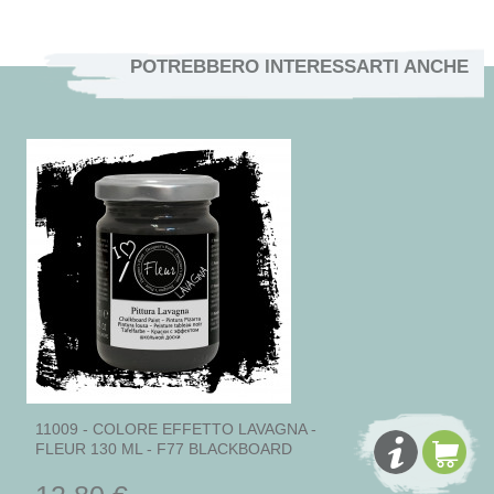
POTREBBERO INTERESSARTI ANCHE
11009 - COLORE EFFETTO LAVAGNA -
FLEUR 130 ML - F77 BLACKBOARD