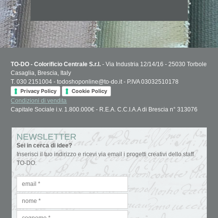
TO-DO - Colorificio Centrale S.r.l.
- Via Industria 12/14/16 - 25030 Torbole
Casaglia, Brescia, Italy
T. 030 2151004 - todoshoponline@to-do.it - P.IVA 03032510178
Privacy Policy
Cookie Policy
Condizioni di vendita
Capitale Sociale i.v. 1.800.000€ - R.E.A. C.C.I.A.A di Brescia n° 313076
NEWSLETTER
Sei in cerca di idee?
Inserisci il tuo indirizzo e ricevi via email i progetti creativi dello staff
TO-DO.