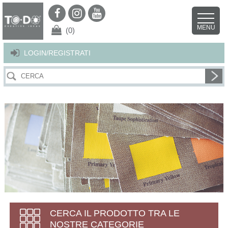
Per offrirti il miglior servizio possibile questo sito utilizza i cookies.
Continuando la navigazione nel sito autorizzi l’uso dei cookies. Per ulteriori
MENU
dettagli
clicca qui
.
X
(0)
LOGIN/REGISTRATI
CERCA IL PRODOTTO TRA LE
NOSTRE CATEGORIE