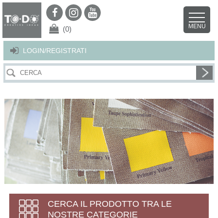
Per offrirti il miglior servizio possibile questo sito utilizza i cookies.
Continuando la navigazione nel sito autorizzi l’uso dei cookies. Per ulteriori
MENU
dettagli
clicca qui
.
X
(0)
LOGIN/REGISTRATI
CERCA IL PRODOTTO TRA LE
NOSTRE CATEGORIE