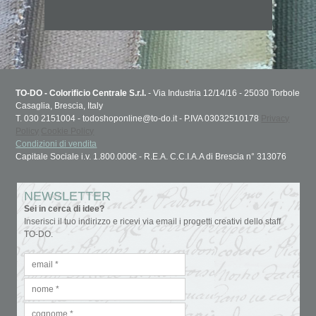
TO-DO - Colorificio Centrale S.r.l.
- Via Industria 12/14/16 - 25030 Torbole
Casaglia, Brescia, Italy
T. 030 2151004 - todoshoponline@to-do.it - P.IVA 03032510178
Privacy
Policy
Cookie Policy
Condizioni di vendita
Capitale Sociale i.v. 1.800.000€ - R.E.A. C.C.I.A.A di Brescia n° 313076
NEWSLETTER
Sei in cerca di idee?
Inserisci il tuo indirizzo e ricevi via email i progetti creativi dello staff
TO-DO.