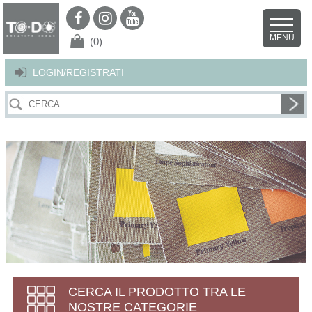
Per offrirti il miglior servizio possibile questo sito utilizza i cookies.
Continuando la navigazione nel sito autorizzi l’uso dei cookies. Per ulteriori
MENU
dettagli
clicca qui
.
X
(0)
LOGIN/REGISTRATI
CERCA IL PRODOTTO TRA LE
NOSTRE CATEGORIE