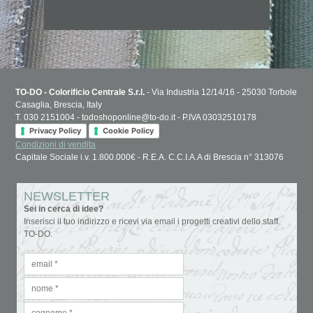
TO-DO - Colorificio Centrale S.r.l.
- Via Industria 12/14/16 - 25030 Torbole
Casaglia, Brescia, Italy
T. 030 2151004 - todoshoponline@to-do.it - P.IVA 03032510178
Privacy Policy
Cookie Policy
Condizioni di vendita
Capitale Sociale i.v. 1.800.000€ - R.E.A. C.C.I.A.A di Brescia n° 313076
NEWSLETTER
Sei in cerca di idee?
Inserisci il tuo indirizzo e ricevi via email i progetti creativi dello staff
TO-DO.