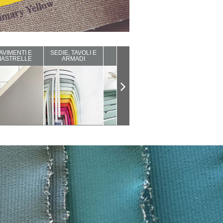
AVIMENTI E
SEDIE, TAVOLI E
ARREDI DA
COMPLEMENTI
IASTRELLE
ARMADI
ESTERNO
D'ARREDO