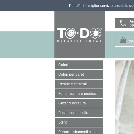
Per offrirti il miglior servizio possibile 
CA
Colori
Colori per pareti
Resine e cementi
Fondi, vernici e medium
Glitter & doratura
Paste, cere e colle
Stencil
Pennelli, strumenti e tele