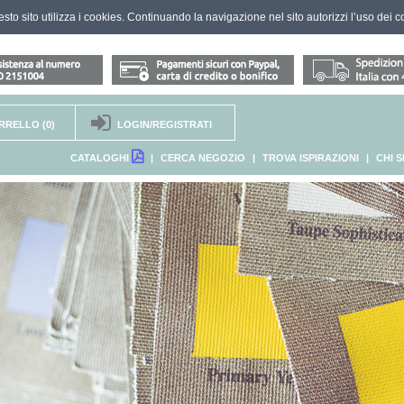
questo sito utilizza i cookies. Continuando la navigazione nel sito autorizzi l’uso dei c
RRELLO
(0)
LOGIN/REGISTRATI
CATALOGHI
|
CERCA NEGOZIO
|
TROVA ISPIRAZIONI
|
CHI 