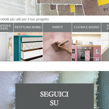
odotti più utili per il tuo progetto
NFISSI E
P
RESTYLING MOBILI
PARETI
CUCINA E BAGNO
IFERI
P