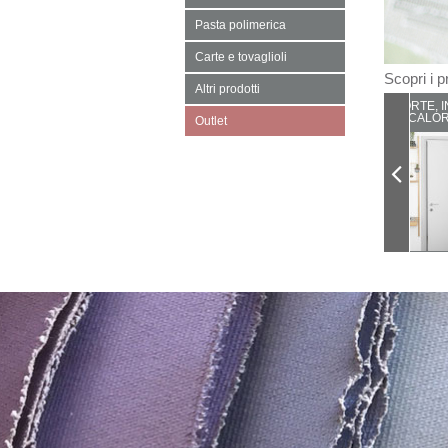
Pasta polimerica
Carte e tovaglioli
Scopri i pr
Altri prodotti
PORTE, I
CALOR
Outlet