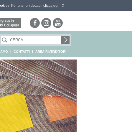
ookies. Per ulteriori dettagli
clicca qui
.
X
SIAMO
|
CONTATTI
|
AREA RIVENDITORI