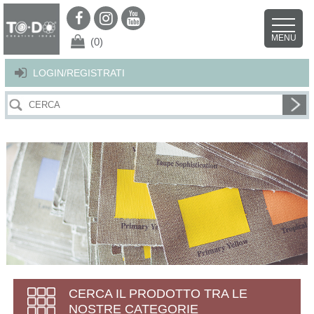
Per offrirti il miglior servizio possibile questo sito utilizza i cookies.
Continuando la navigazione nel sito autorizzi l’uso dei cookies. Per ulteriori
MENU
dettagli
clicca qui
.
X
(0)
LOGIN/REGISTRATI
CERCA IL PRODOTTO TRA LE
NOSTRE CATEGORIE