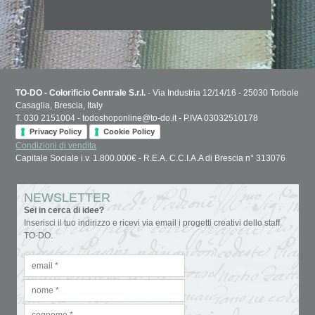
TO-DO - Colorificio Centrale S.r.l.
- Via Industria 12/14/16 - 25030 Torbole
Casaglia, Brescia, Italy
T. 030 2151004 - todoshoponline@to-do.it - P.IVA 03032510178
Privacy Policy
Cookie Policy
Condizioni di vendita
Capitale Sociale i.v. 1.800.000€ - R.E.A. C.C.I.A.A di Brescia n° 313076
NEWSLETTER
Sei in cerca di idee?
Inserisci il tuo indirizzo e ricevi via email i progetti creativi dello staff
TO-DO.