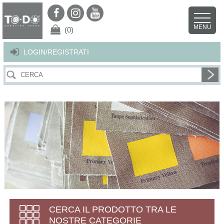
Per offrirti il miglior servizio possibile questo sito utilizza i cookies.
Continuando la navigazione nel sito autorizzi l’uso dei cookies. Per ulteriori
MENU
dettagli
clicca qui
.
X
(0)
LOGIN/REGISTRATI
CERCA IL PRODOTTO TRA LE
NOSTRE CATEGORIE