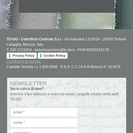
TO-DO - Colorificio Centrale S.r.l.
- Via Industria 12/14/16 - 25030 Torbole
Casaglia, Brescia, Italy
T. 030 2151004 - todoshoponline@to-do.it - P.IVA 03032510178
Privacy Policy
Cookie Policy
Condizioni di vendita
Capitale Sociale i.v. 1.800.000€ - R.E.A. C.C.I.A.A di Brescia n° 313076
NEWSLETTER
Sei in cerca di idee?
Inserisci il tuo indirizzo e ricevi via email i progetti creativi dello staff
TO-DO.