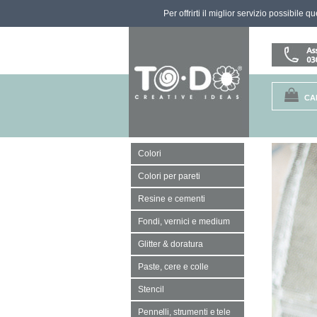
Per offrirti il miglior servizio possibile 
CA
Colori
Colori per pareti
Resine e cementi
Fondi, vernici e medium
Glitter & doratura
Paste, cere e colle
Stencil
Pennelli, strumenti e tele