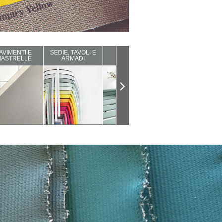
AVIMENTI E
SEDIE, TAVOLI E
ARREDI DA
COMPLEMENTI
IASTRELLE
ARMADI
ESTERNO
D'ARREDO