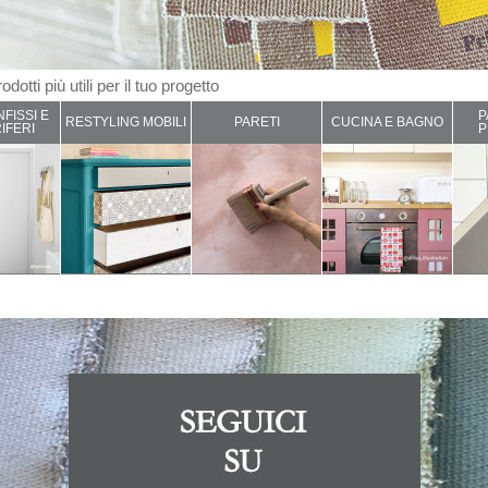
odotti più utili per il tuo progetto
NFISSI E
P
RESTYLING MOBILI
PARETI
CUCINA E BAGNO
IFERI
P