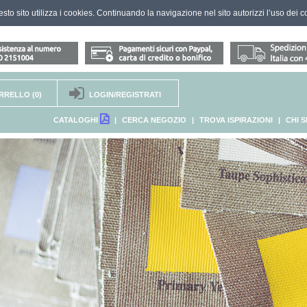
questo sito utilizza i cookies. Continuando la navigazione nel sito autorizzi l’uso dei c
RRELLO
(0)
LOGIN/REGISTRATI
CATALOGHI
|
CERCA NEGOZIO
|
TROVA ISPIRAZIONI
|
CHI 