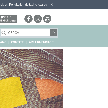
ookies. Per ulteriori dettagli
clicca qui
.
X
SIAMO
|
CONTATTI
|
AREA RIVENDITORI