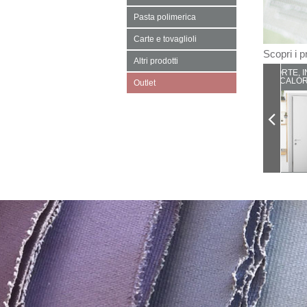
Pasta polimerica
Carte e tovaglioli
Scopri i pr
Altri prodotti
PORTE, I
CALOR
Outlet