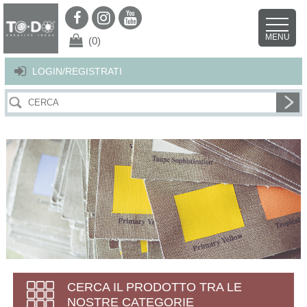
Per offrirti il miglior servizio possibile questo sito utilizza i cookies.
Continuando la navigazione nel sito autorizzi l’uso dei cookies. Per ulteriori
MENU
dettagli
clicca qui
.
X
(0)
LOGIN/REGISTRATI
CERCA IL PRODOTTO TRA LE
NOSTRE CATEGORIE