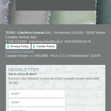
TO-DO - Colorificio Centrale S.r.l.
- Via Industria 12/14/16 - 25030 Torbole
Casaglia, Brescia, Italy
T. 030 2151004 - todoshoponline@to-do.it - P.IVA 03032510178
Privacy Policy
Cookie Policy
Condizioni di vendita
Capitale Sociale i.v. 1.800.000€ - R.E.A. C.C.I.A.A di Brescia n° 313076
NEWSLETTER
Sei in cerca di idee?
Inserisci il tuo indirizzo e ricevi via email i progetti creativi dello staff
TO-DO.