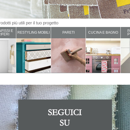
odotti più utili per il tuo progetto
NFISSI E
P
RESTYLING MOBILI
PARETI
CUCINA E BAGNO
IFERI
P