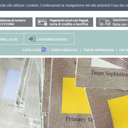
questo sito utilizza i cookies. Continuando la navigazione nel sito autorizzi l’uso dei c
RRELLO
(0)
LOGIN/REGISTRATI
CATALOGHI
|
CERCA NEGOZIO
|
TROVA ISPIRAZIONI
|
CHI 