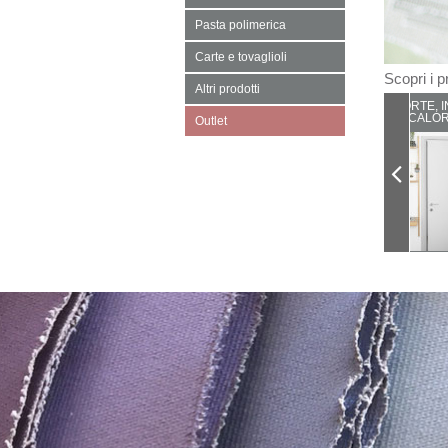
Pasta polimerica
Carte e tovaglioli
Scopri i pr
Altri prodotti
PORTE, I
CALOR
Outlet