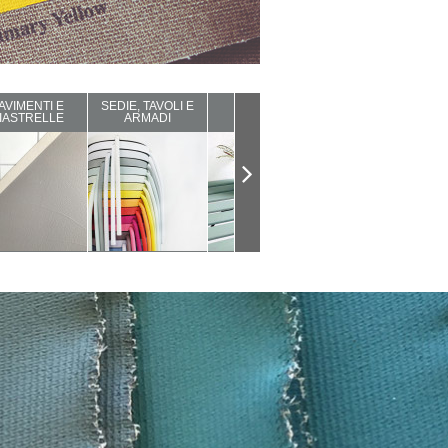
AVIMENTI E
SEDIE, TAVOLI E
ARREDI DA
COMPLEMENTI
IASTRELLE
ARMADI
ESTERNO
D'ARREDO