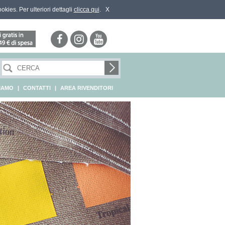
ookies. Per ulteriori dettagli
clicca qui
.
X
SIAMO
|
CONTATTI
|
AREA RIVENDITORI