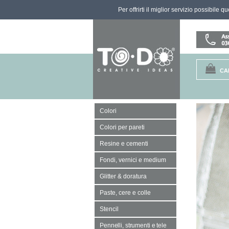
Per offrirti il miglior servizio possibile 
CA
Colori
Colori per pareti
Resine e cementi
Fondi, vernici e medium
Glitter & doratura
Paste, cere e colle
Stencil
Pennelli, strumenti e tele