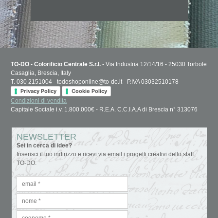
TO-DO - Colorificio Centrale S.r.l.
- Via Industria 12/14/16 - 25030 Torbole
Casaglia, Brescia, Italy
T. 030 2151004 - todoshoponline@to-do.it - P.IVA 03032510178
Privacy Policy
Cookie Policy
Condizioni di vendita
Capitale Sociale i.v. 1.800.000€ - R.E.A. C.C.I.A.A di Brescia n° 313076
NEWSLETTER
Sei in cerca di idee?
Inserisci il tuo indirizzo e ricevi via email i progetti creativi dello staff
TO-DO.