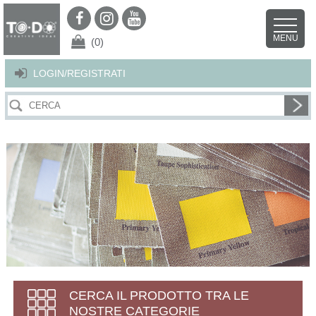
Per offrirti il miglior servizio possibile questo sito utilizza i cookies.
Continuando la navigazione nel sito autorizzi l’uso dei cookies. Per ulteriori
MENU
dettagli
clicca qui
.
X
(0)
LOGIN/REGISTRATI
CERCA IL PRODOTTO TRA LE
NOSTRE CATEGORIE