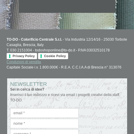
TO-DO - Colorificio Centrale S.r.l.
- Via Industria 12/14/16 - 25030 Torbole
Casaglia, Brescia, Italy
T. 030 2151004 - todoshoponline@to-do.it - P.IVA 03032510178
Privacy Policy
Cookie Policy
Condizioni di vendita
Capitale Sociale i.v. 1.800.000€ - R.E.A. C.C.I.A.A di Brescia n° 313076
NEWSLETTER
Sei in cerca di idee?
Inserisci il tuo indirizzo e ricevi via email i progetti creativi dello staff
TO-DO.