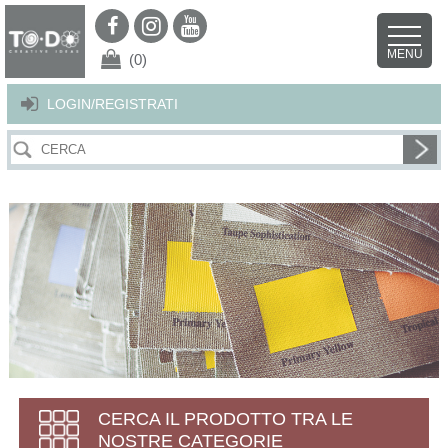
Per offrirti il miglior servizio possibile questo sito utilizza i cookies.
Continuando la navigazione nel sito autorizzi l’uso dei cookies. Per ulteriori
MENU
dettagli
clicca qui
.
X
(0)
LOGIN/REGISTRATI
CERCA IL PRODOTTO TRA LE
NOSTRE CATEGORIE