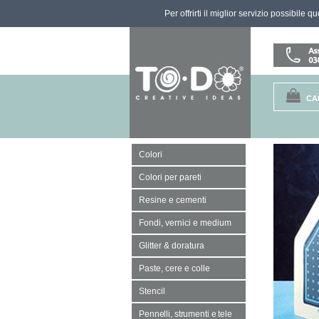
Per offrirti il miglior servizio possibile 
CA
Colori
Colori per pareti
Resine e cementi
Fondi, vernici e medium
Glitter & doratura
Paste, cere e colle
Stencil
Pennelli, strumenti e tele