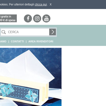
ookies. Per ulteriori dettagli
clicca qui
.
X
SIAMO
|
CONTATTI
|
AREA RIVENDITORI