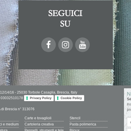
 12/14/16 - 25030 Torbole Casaglia, Brescia, Italy
N
IVA 03032510178
Privacy Policy
Cookie Policy
Se
In
.A di Brescia n° 313076
pr
Carte e tovaglioli
Stencil
ici e medium
Cartoleria creativa
Pasta polimerica
ratura
Pennelli, strumenti e tele
Bijoux