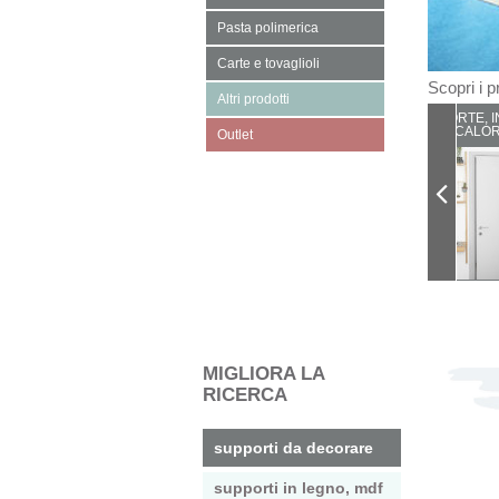
Pasta polimerica
Carte e tovaglioli
Scopri i pr
Altri prodotti
PORTE, I
CALOR
Outlet
MIGLIORA LA
RICERCA
supporti da decorare
supporti in legno, mdf