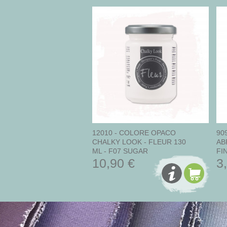
12010 - COLORE OPACO
90
CHALKY LOOK - FLEUR 130
AB
ML - F07 SUGAR
FI
10,90 €
3