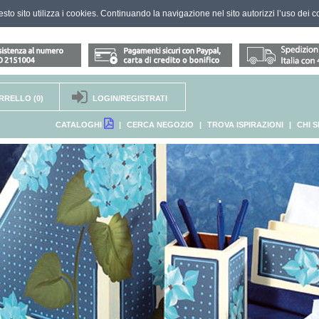
questo sito utilizza i cookies. Continuando la navigazione nel sito autorizzi l’uso dei c
RRELLO
(0)
LOGIN/REGISTRATI
CATALOGHI
|
CERCA NEGOZIO
|
TROVA ISPIRAZIONI
|
CHI 