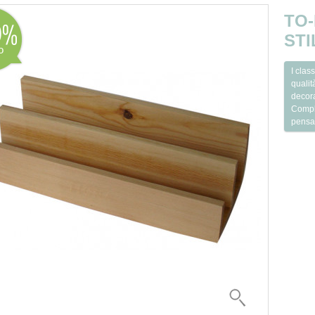
TO
0
STI
o
I clas
qualit
decora
Compl
pensati