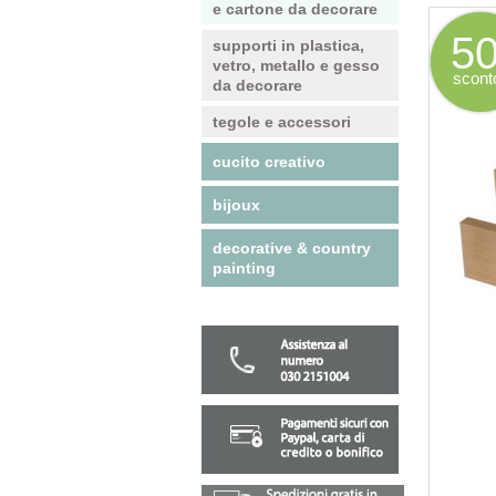
e cartone da decorare
5
supporti in plastica,
vetro, metallo e gesso
scont
da decorare
tegole e accessori
cucito creativo
bijoux
decorative & country
painting