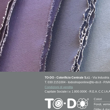
TO-DO - Colorificio Centrale S.r.l.
- Via Industria
T. 030 2151004 - todoshoponline@to-do.it - P.
Condizioni di vendita
Capitale Sociale i.v. 1.800.000€ - R.E.A. C.C.I.A
Colori
Fondi, vern
Glitter & do