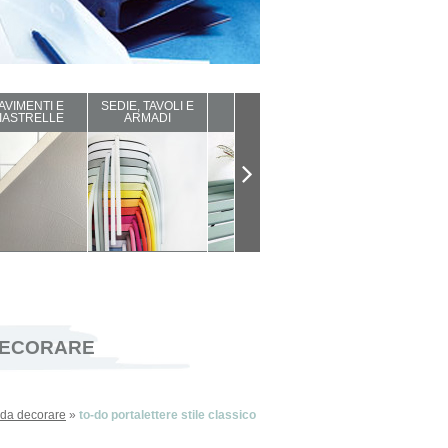
AVIMENTI E
SEDIE, TAVOLI E
ARREDI DA
COMPLEMENTI
IASTRELLE
ARMADI
ESTERNO
D'ARREDO
 DECORARE
e da decorare
»
to-do portalettere stile classico