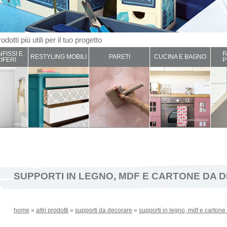
odotti più utili per il tuo progetto
NFISSI E
P
RESTYLING MOBILI
PARETI
CUCINA E BAGNO
IFERI
P
SUPPORTI IN LEGNO, MDF E CARTONE DA
home
»
altri prodotti
»
supporti da decorare
»
supporti in legno, mdf e carton