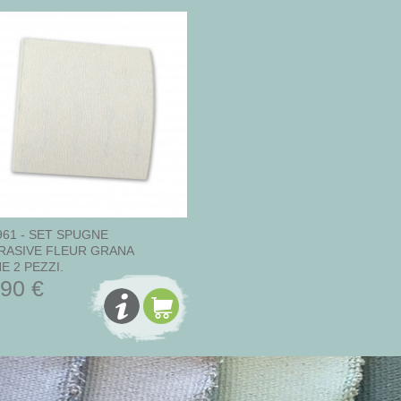
961 - SET SPUGNE
RASIVE FLEUR GRANA
NE 2 PEZZI.
,90 €