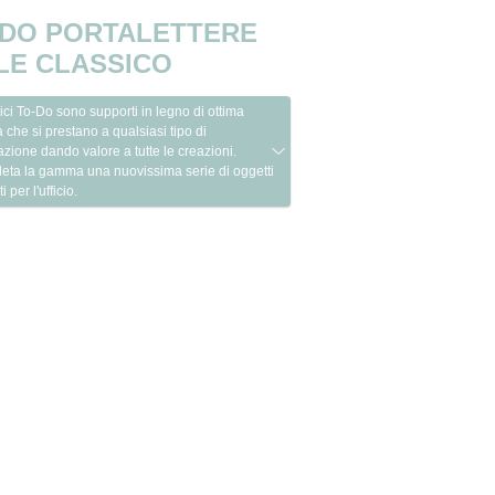
-DO PORTALETTERE
LE CLASSICO
sici To-Do sono supporti in legno di ottima
à che si prestano a qualsiasi tipo di
zione dando valore a tutte le creazioni.
eta la gamma una nuovissima serie di oggetti
 per l'ufficio.