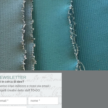
EWSLETTER
i in cerca di idee?
serisci il tuo indirizzo e ricevi via email i
ogetti creativi dello staff TO-DO.