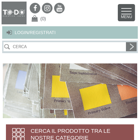
Per offrirti il miglior servizio possibile questo sito utilizza i cookies.
Continuando la navigazione nel sito autorizzi l’uso dei cookies. Per ulteriori
MENU
dettagli
clicca qui
.
X
(0)
LOGIN/REGISTRATI
CERCA IL PRODOTTO TRA LE
NOSTRE CATEGORIE