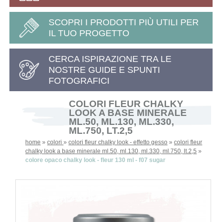
SCOPRI I PRODOTTI PIÙ UTILI PER
IL TUO PROGETTO
CERCA ISPIRAZIONE TRA LE
NOSTRE GUIDE E SPUNTI
FOTOGRAFICI
COLORI FLEUR CHALKY
LOOK A BASE MINERALE
ML.50, ML.130, ML.330,
ML.750, LT.2,5
home
»
colori
»
colori fleur chalky look - effetto gesso
»
colori fleur
chalky look a base minerale ml.50, ml.130, ml.330, ml.750, lt.2,5
»
colore opaco chalky look - fleur 130 ml - f07 sugar