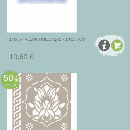
14006 - FLEUR RULLO 2PZ - 10x1,6 CM
10,60 €
50
sconto