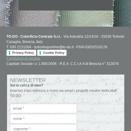
TO-DO - Colorificio Centrale S.r.l.
- Via Industria 12/14/16 - 25030 Torbole
Casaglia, Brescia, Italy
T. 030 2151004 - todoshoponline@to-do.it - P.IVA 03032510178
Privacy Policy
Cookie Policy
Condizioni di vendita
Capitale Sociale i.v. 1.800.000€ - R.E.A. C.C.I.A.A di Brescia n° 313076
NEWSLETTER
Sei in cerca di idee?
Inserisci il tuo indirizzo e ricevi via email i progetti creativi dello staff
TO-DO.