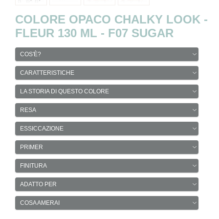
COLORE OPACO CHALKY LOOK -
FLEUR 130 ML - F07 SUGAR
COS'È?
CARATTERISTICHE
LA STORIA DI QUESTO COLORE
RESA
ESSICCAZIONE
PRIMER
FINITURA
ADATTO PER
COSA AMERAI