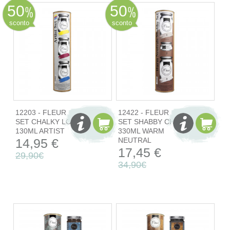
50
50
sconto
sconto
12203 - FLEUR
12422 - FLEUR
SET CHALKY LOOK
SET SHABBY CHIC
130ML ARTIST
330ML WARM
14,95 €
NEUTRAL
17,45 €
29,90€
34,90€