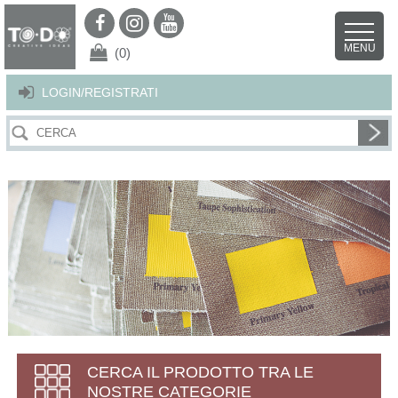
Per offrirti il miglior servizio possibile questo sito utilizza i cookies.
Continuando la navigazione nel sito autorizzi l’uso dei cookies. Per ulteriori
MENU
dettagli
clicca qui
.
X
(0)
LOGIN/REGISTRATI
CERCA IL PRODOTTO TRA LE
NOSTRE CATEGORIE