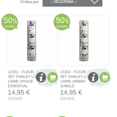
Ordina per:
:: SELEZIONA ::
50
50
sconto
sconto
12201 - FLEUR
12202 - FLEUR
SET CHALKY LOOK
SET CHALKY LOOK
130ML HYGGE
130ML URBAN
ESSENTIAL
JUNGLE
14,95 €
14,95 €
29,90€
29,90€