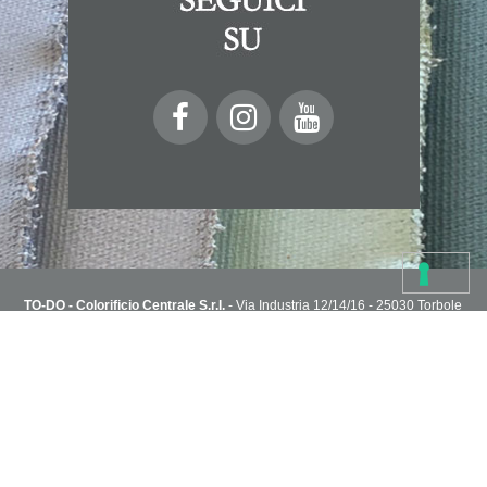
TO-DO - Colorificio Centrale S.r.l.
- Via Industria 12/14/16 - 25030 Torbole
Casaglia, Brescia, Italy
T. 030 2151004 - todoshoponline@to-do.it - P.IVA 03032510178
Privacy Policy
Cookie Policy
Condizioni di vendita
Capitale Sociale i.v. 1.800.000€ - R.E.A. C.C.I.A.A di Brescia n° 313076
NEWSLETTER
Sei in cerca di idee?