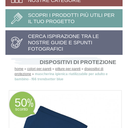
NOSTRE CATEGORIE
SCOPRI I PRODOTTI PIÙ UTILI PER
IL TUO PROGETTO
CERCA ISPIRAZIONE TRA LE
NOSTRE GUIDE E SPUNTI
FOTOGRAFICI
DISPOSITIVI DI PROTEZIONE
home
»
colori per pareti
»
pitture per pareti
»
dispositivi di
protezione
»
mascherina igienica riutilizzabile per adulto e
bambino - f66 trendsetter blue
50
sconto