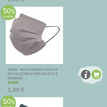
50
sconto
61809 - MASCHERINA IGIENICA
RIUTILIZZABILE PER ADULTO E
BAMBINO -...
3,95€
1,98 €
50
sconto