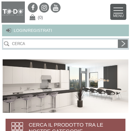
Per offrirti il miglior servizio possibile questo sito utilizza i cookies.
Continuando la navigazione nel sito autorizzi l’uso dei cookies. Per ulteriori
MENU
dettagli
clicca qui
.
X
(0)
LOGIN/REGISTRATI
CERCA IL PRODOTTO TRA LE