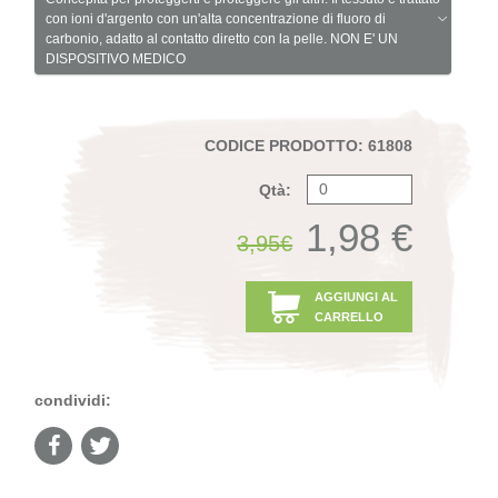
con ioni d'argento con un'alta concentrazione di fluoro di
carbonio, adatto al contatto diretto con la pelle. NON E' UN
DISPOSITIVO MEDICO
CODICE PRODOTTO: 61808
Qtà:
1,98 €
3,95€
AGGIUNGI AL
CARRELLO
condividi: