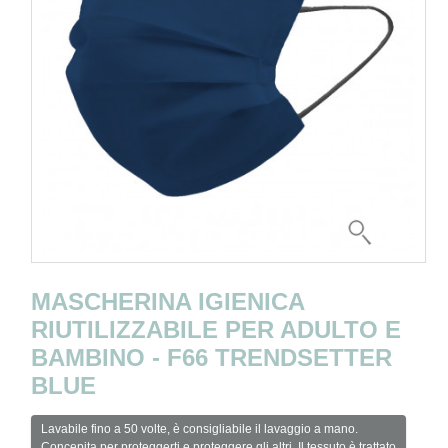
MASCHERINA IGIENICA
RIUTILIZZABILE PER ADULTO E
BAMBINO - F66 TRENDSETTER
BLUE
Lavabile fino a 50 volte, è consigliabile il lavaggio a mano.
Concepita per proteggerti e proteggere gli altri. Il tessuto è trattato