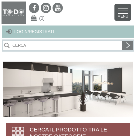
Per offrirti il miglior servizio possibile questo sito utilizza i cookies.
Continuando la navigazione nel sito autorizzi l’uso dei cookies. Per ulteriori
MENU
dettagli
clicca qui
.
X
(0)
LOGIN/REGISTRATI
CERCA IL PRODOTTO TRA LE