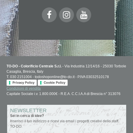
TO-DO - Colorificio Centrale S.r.l.
- Via Industria 12/14/16 - 25030 Torbole
Casaglia, Brescia, Italy
T. 030 2151004 - todoshoponline@to-do.it - P.IVA 03032510178
Privacy Policy
Cookie Policy
Condizioni di vendita
Capitale Sociale i.v. 1.800.000€ - R.E.A. C.C.I.A.A di Brescia n° 313076
NEWSLETTER
Sei in cerca di idee?
Inserisci il tuo indirizzo e ricevi via email i progetti creativi dello staff
TO-DO.