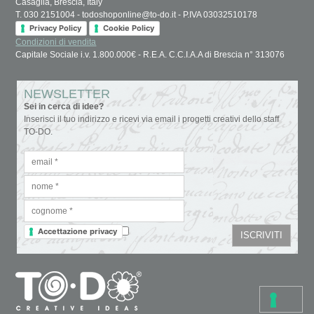
Casaglia, Brescia, Italy
T. 030 2151004 - todoshoponline@to-do.it - P.IVA 03032510178
Privacy Policy
Cookie Policy
Condizioni di vendita
Capitale Sociale i.v. 1.800.000€ - R.E.A. C.C.I.A.A di Brescia n° 313076
NEWSLETTER
Sei in cerca di idee?
Inserisci il tuo indirizzo e ricevi via email i progetti creativi dello staff
TO-DO.
Accettazione privacy