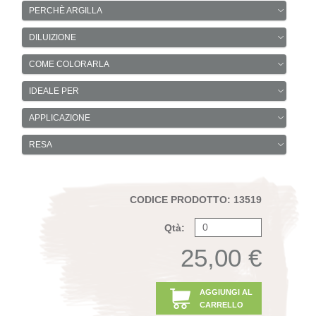
PERCHÈ ARGILLA
DILUIZIONE
COME COLORARLA
IDEALE PER
APPLICAZIONE
RESA
CODICE PRODOTTO: 13519
Qtà:
25,00 €
AGGIUNGI AL
CARRELLO