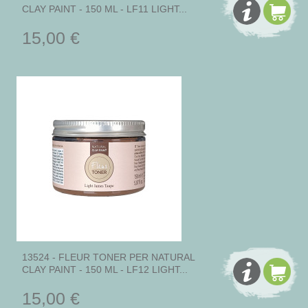
CLAY PAINT - 150 ML - LF11 LIGHT...
15,00 €
13524 - FLEUR TONER PER NATURAL
CLAY PAINT - 150 ML - LF12 LIGHT...
15,00 €