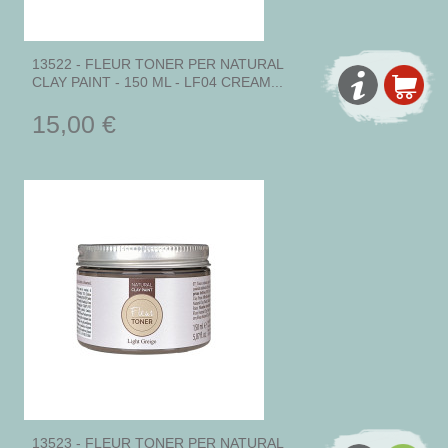
13522 - FLEUR TONER PER NATURAL
CLAY PAINT - 150 ML - LF04 CREAM...
15,00 €
13523 - FLEUR TONER PER NATURAL