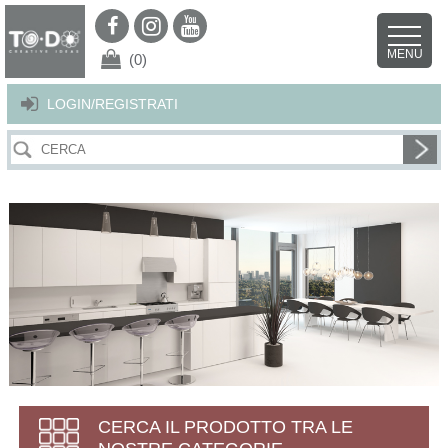
Per offrirti il miglior servizio possibile questo sito utilizza i cookies.
Continuando la navigazione nel sito autorizzi l’uso dei cookies. Per ulteriori
MENU
dettagli
clicca qui
.
X
(0)
LOGIN/REGISTRATI
CERCA IL PRODOTTO TRA LE