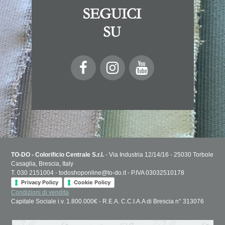
TO-DO - Colorificio Centrale S.r.l.
- Via Industria 12/14/16 - 25030 Torbole
Casaglia, Brescia, Italy
T. 030 2151004 - todoshoponline@to-do.it - P.IVA 03032510178
Privacy Policy
Cookie Policy
Condizioni di vendita
Capitale Sociale i.v. 1.800.000€ - R.E.A. C.C.I.A.A di Brescia n° 313076