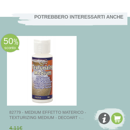
POTREBBERO INTERESSARTI ANCHE
50
sconto
82779 - MEDIUM EFFETTO MATERICO -
TEXTURIZING MEDIUM - DECOART -...
4,11€