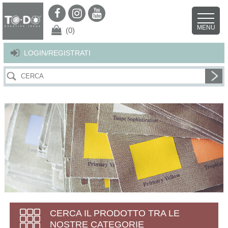
Per offrirti il miglior servizio possibile questo sito utilizza i cookies.
Continuando la navigazione nel sito autorizzi l’uso dei cookies. Per ulteriori
MENU
dettagli
clicca qui
.
X
(0)
LOGIN/REGISTRATI
CERCA IL PRODOTTO TRA LE
NOSTRE CATEGORIE