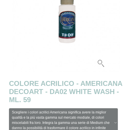
COLORE ACRILICO - AMERICANA
DECOART - DA02 WHITE WASH -
ML. 59
Scegliere i colori acrilici Americana significa avere la miglior
qualità e la più vasta gamma sul mercato modiale, di colori
miscelabili fra loro. Integra la gamma una serie di Medium che
danno la possibilità di trasformare il colore acrilico in infinite