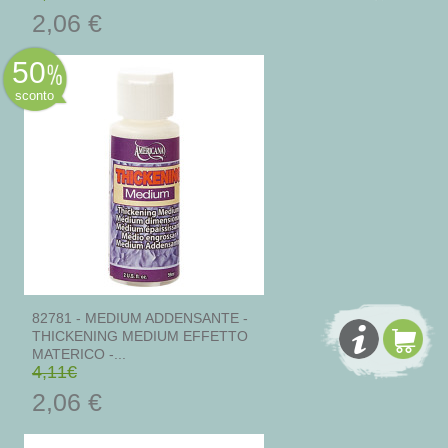
2,06 €
50
sconto
82781 - MEDIUM ADDENSANTE -
THICKENING MEDIUM EFFETTO
MATERICO -...
4,11€
2,06 €