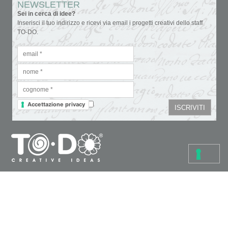
NEWSLETTER
Sei in cerca di idee?
Inserisci il tuo indirizzo e ricevi via email i progetti creativi dello staff
TO-DO.
Accettazione privacy
Colori
Carte e tovaglioli
Fondi, vernici e medium
Cartoleria creativa
Glitter & doratura
Pennelli, strumenti e tele
Paste, cere e colle
Supporti da decorare