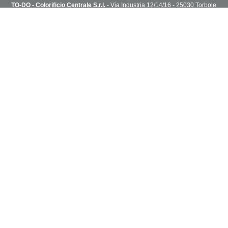
TO-DO - Colorificio Centrale S.r.l.
- Via Industria 12/14/16 - 25030 Torbole
Casaglia, Brescia, Italy
T. 030 2151004 - todoshoponline@to-do.it - P.IVA 03032510178
Privacy Policy
Cookie Policy
Condizioni di vendita
Capitale Sociale i.v. 1.800.000€ - R.E.A. C.C.I.A.A di Brescia n° 313076
NEWSLETTER
Sei in cerca di idee?
Inserisci il tuo indirizzo e ricevi via email i progetti creativi dello staff
TO-DO.
Accettazione privacy