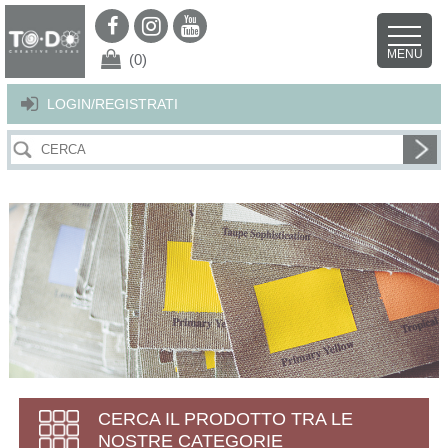
Per offrirti il miglior servizio possibile questo sito utilizza i cookies.
Continuando la navigazione nel sito autorizzi l’uso dei cookies. Per ulteriori
MENU
dettagli
clicca qui
.
X
(0)
LOGIN/REGISTRATI
CERCA IL PRODOTTO TRA LE
NOSTRE CATEGORIE