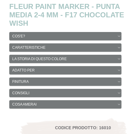
FLEUR PAINT MARKER - PUNTA
MEDIA 2-4 MM - F17 CHOCOLATE
WISH
COS'E?
CARATTERISTICHE
LA STORIA DI QUESTO COLORE
ADATTO PER
FINITURA
CONSIGLI
COSA AMERAI
CODICE PRODOTTO: 16010