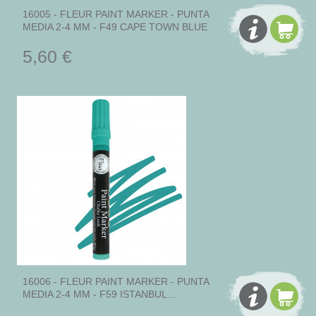
16005 - FLEUR PAINT MARKER - PUNTA
MEDIA 2-4 MM - F49 CAPE TOWN BLUE
5,60 €
16006 - FLEUR PAINT MARKER - PUNTA
MEDIA 2-4 MM - F59 ISTANBUL...