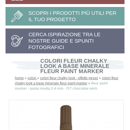
SCOPRI I PRODOTTI PIÙ UTILI PER
IL TUO PROGETTO
CERCA ISPIRAZIONE TRA LE
NOSTRE GUIDE E SPUNTI
FOTOGRAFICI
COLORI FLEUR CHALKY
LOOK A BASE MINERALE
FLEUR PAINT MARKER
home
»
colori
»
colori fleur chalky look - effetto gesso
»
colori fleur
chalky look a base minerale fleur paint marker
»
fleur paint
marker - punta media 2-4 mm - f17 chocolate wish