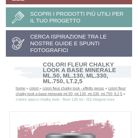
SCOPRI I PRODOTTI PIÙ UTILI PER
IL TUO PROGETTO
CERCA ISPIRAZIONE TRA LE
NOSTRE GUIDE E SPUNTI
FOTOGRAFICI
COLORI FLEUR CHALKY
LOOK A BASE MINERALE
ML.50, ML.130, ML.330,
ML.750, LT.2,5
home
»
colori
»
colori fleur chalky look - effetto gesso
»
colori fleur
chalky look a base minerale ml.50, ml.130, ml.330, ml.750, lt.2,5
»
colore opaco chalky look - fleur 130 ml - f22 elegant rose