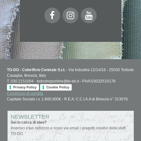
TO-DO - Colorificio Centrale S.r.l.
- Via Industria 12/14/16 - 25030 Torbole
Casaglia, Brescia, Italy
T. 030 2151004 - todoshoponline@to-do.it - P.IVA 03032510178
Privacy Policy
Cookie Policy
Condizioni di vendita
Capitale Sociale i.v. 1.800.000€ - R.E.A. C.C.I.A.A di Brescia n° 313076
NEWSLETTER
Sei in cerca di idee?
Inserisci il tuo indirizzo e ricevi via email i progetti creativi dello staff
TO-DO.