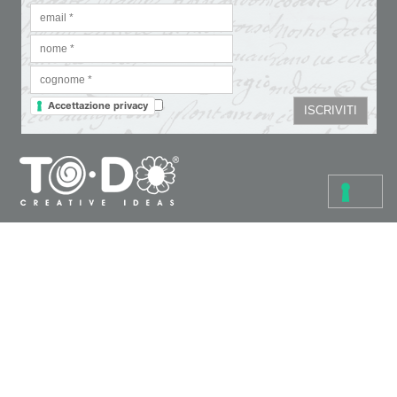
Accettazione privacy
Colori
Carte e tovaglioli
Fondi, vernici e medium
Cartoleria creativa
Glitter & doratura
Pennelli, strumenti e tele
Paste, cere e colle
Supporti da decorare
Stencil
Pasta polimerica
Bijoux
Altri prodotti