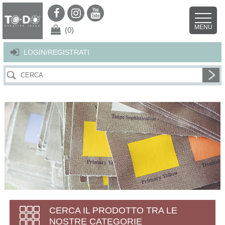
Per offrirti il miglior servizio possibile questo sito utilizza i cookies.
Continuando la navigazione nel sito autorizzi l’uso dei cookies. Per ulteriori
MENU
dettagli
clicca qui
.
X
(0)
LOGIN/REGISTRATI
CERCA IL PRODOTTO TRA LE
NOSTRE CATEGORIE