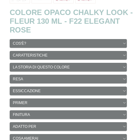
COLORE OPACO CHALKY LOOK -
FLEUR 130 ML - F22 ELEGANT
ROSE
COS'È?
CARATTERISTICHE
LA STORIA DI QUESTO COLORE
RESA
ESSICCAZIONE
PRIMER
FINITURA
ADATTO PER
COSA AMERAI