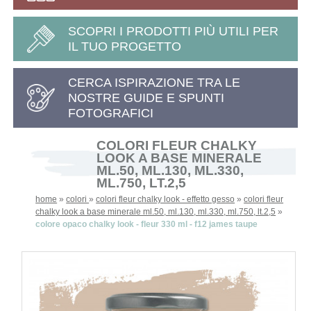
SCOPRI I PRODOTTI PIÙ UTILI PER
IL TUO PROGETTO
CERCA ISPIRAZIONE TRA LE
NOSTRE GUIDE E SPUNTI
FOTOGRAFICI
COLORI FLEUR CHALKY
LOOK A BASE MINERALE
ML.50, ML.130, ML.330,
ML.750, LT.2,5
home
»
colori
»
colori fleur chalky look - effetto gesso
»
colori fleur
chalky look a base minerale ml.50, ml.130, ml.330, ml.750, lt.2,5
»
colore opaco chalky look - fleur 330 ml - f12 james taupe