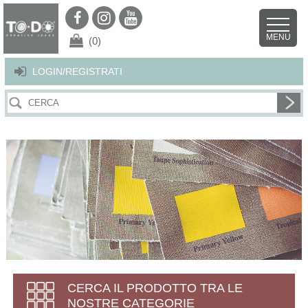
Per offrirti il miglior servizio possibile questo sito utilizza i cookies.
Continuando la navigazione nel sito autorizzi l’uso dei cookies. Per ulteriori
MENU
dettagli
clicca qui
.
X
(0)
LOGIN/REGISTRATI
CERCA IL PRODOTTO TRA LE
NOSTRE CATEGORIE