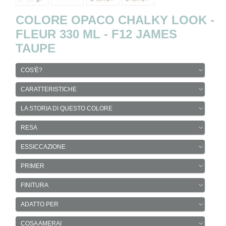
COLORE OPACO CHALKY LOOK -
FLEUR 330 ML - F12 JAMES
TAUPE
COS'È?
CARATTERISTICHE
LA STORIA DI QUESTO COLORE
RESA
ESSICCAZIONE
PRIMER
FINITURA
ADATTO PER
COSA AMERAI