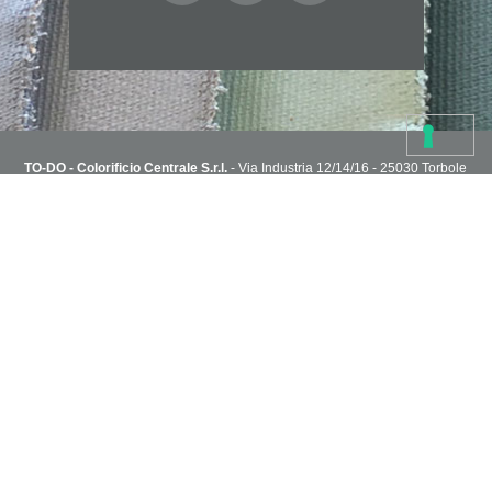
TO-DO - Colorificio Centrale S.r.l.
- Via Industria 12/14/16 - 25030 Torbole
Casaglia, Brescia, Italy
T. 030 2151004 - todoshoponline@to-do.it - P.IVA 03032510178
Privacy Policy
Cookie Policy
Condizioni di vendita
Capitale Sociale i.v. 1.800.000€ - R.E.A. C.C.I.A.A di Brescia n° 313076
NEWSLETTER
Sei in cerca di idee?
Inserisci il tuo indirizzo e ricevi via email i progetti creativi dello staff
TO-DO.