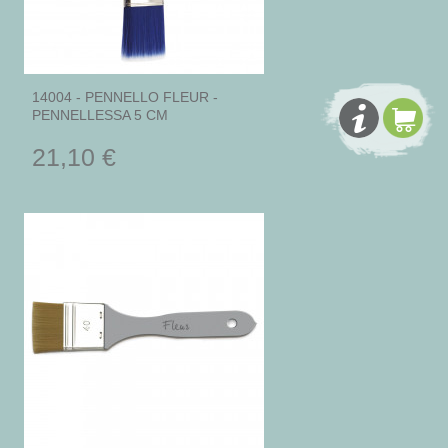
14004 - PENNELLO FLEUR -
PENNELLESSA 5 CM
21,10 €