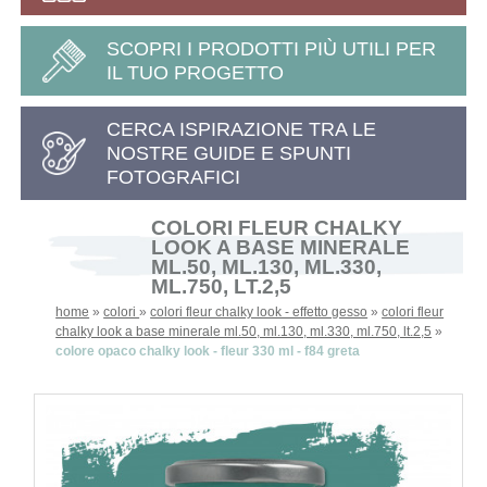
SCOPRI I PRODOTTI PIÙ UTILI PER
IL TUO PROGETTO
CERCA ISPIRAZIONE TRA LE
NOSTRE GUIDE E SPUNTI
FOTOGRAFICI
COLORI FLEUR CHALKY
LOOK A BASE MINERALE
ML.50, ML.130, ML.330,
ML.750, LT.2,5
home
»
colori
»
colori fleur chalky look - effetto gesso
»
colori fleur
chalky look a base minerale ml.50, ml.130, ml.330, ml.750, lt.2,5
»
colore opaco chalky look - fleur 330 ml - f84 greta