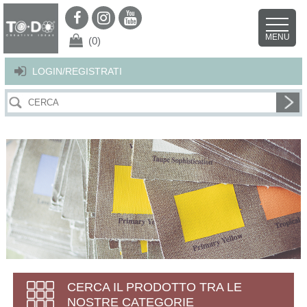
Per offrirti il miglior servizio possibile questo sito utilizza i cookies.
Continuando la navigazione nel sito autorizzi l’uso dei cookies. Per ulteriori
MENU
dettagli
clicca qui
.
X
(0)
LOGIN/REGISTRATI
CERCA IL PRODOTTO TRA LE
NOSTRE CATEGORIE