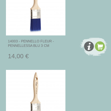
14003 - PENNELLO FLEUR -
PENNELLESSA BLU 3 CM
14,00 €