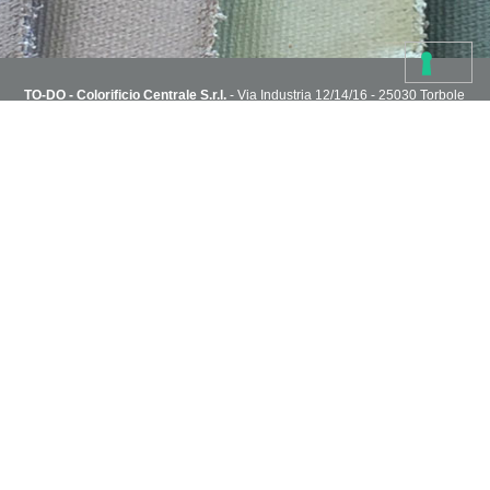
TO-DO - Colorificio Centrale S.r.l.
- Via Industria 12/14/16 - 25030 Torbole
Casaglia, Brescia, Italy
T. 030 2151004 - todoshoponline@to-do.it - P.IVA 03032510178
Privacy Policy
Cookie Policy
Condizioni di vendita
Capitale Sociale i.v. 1.800.000€ - R.E.A. C.C.I.A.A di Brescia n° 313076
NEWSLETTER
Sei in cerca di idee?
Inserisci il tuo indirizzo e ricevi via email i progetti creativi dello staff
TO-DO.
Accettazione privacy