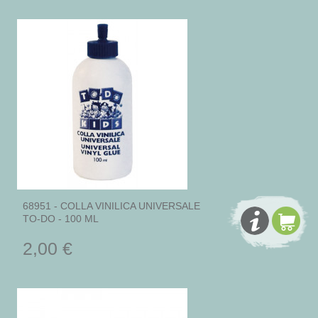
68951 - COLLA VINILICA UNIVERSALE
TO-DO - 100 ML
2,00 €