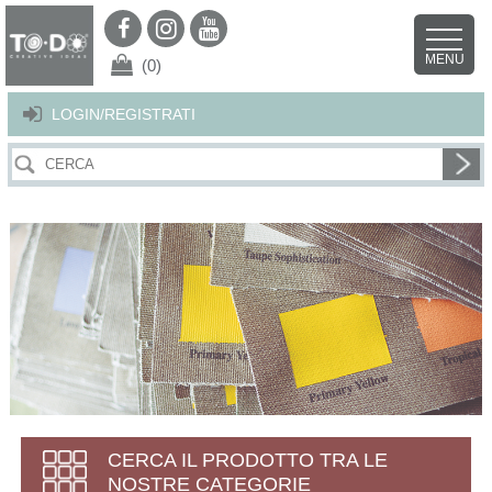
Per offrirti il miglior servizio possibile questo sito utilizza i cookies.
Continuando la navigazione nel sito autorizzi l’uso dei cookies. Per ulteriori
MENU
dettagli
clicca qui
.
X
(0)
LOGIN/REGISTRATI
CERCA IL PRODOTTO TRA LE
NOSTRE CATEGORIE