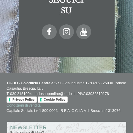
TO-DO - Colorificio Centrale S.r.l.
- Via Industria 12/14/16 - 25030 Torbole
Casaglia, Brescia, Italy
T. 030 2151004 - todoshoponline@to-do.it - P.IVA 03032510178
Privacy Policy
Cookie Policy
Condizioni di vendita
Capitale Sociale i.v. 1.800.000€ - R.E.A. C.C.I.A.A di Brescia n° 313076
NEWSLETTER
Sei in cerca di idee?