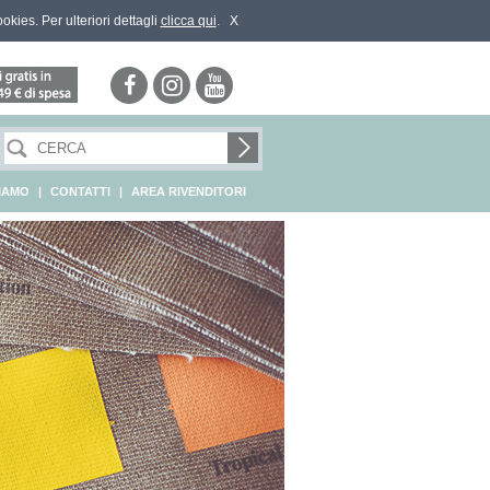
ookies. Per ulteriori dettagli
clicca qui
.
X
SIAMO
|
CONTATTI
|
AREA RIVENDITORI