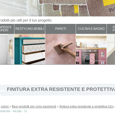
odotti più utili per il tuo progetto
NFISSI E
P
RESTYLING MOBILI
PARETI
CUCINA E BAGNO
IFERI
P
FINITURA EXTRA RESISTENTE E PROTETTIV
»
colori
»
fleur prodotti per ciclo pavimenti
»
finitura extra resistente e protettiva h2o
nente - lucida - 1l