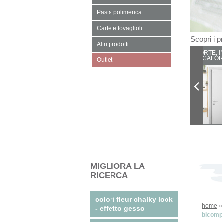
Pasta polimerica
Carte e tovaglioli
Scopri i pr
Altri prodotti
PORTE, I
CALOR
Outlet
MIGLIORA LA
RICERCA
colori fleur chalky look
home
- effetto gesso
bicompo