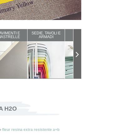
AVIMENTI E
SEDIE, TAVOLI E
ARREDI DA
COMPLEMENTI
IASTRELLE
ARMADI
ESTERNO
D'ARREDO
A H2O
»
fleur resina extra resistente a+b