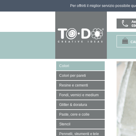
Per offrirti il miglior servizio possibile 
CA
Colori
Colori per pareti
Resine e cementi
Fondi, vernici e medium
Glitter & doratura
Paste, cere e colle
Stencil
Pennelli, strumenti e tele