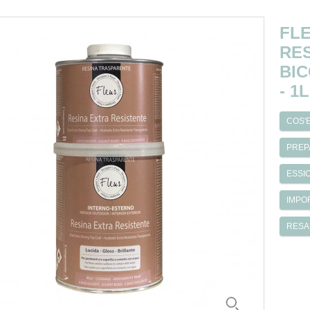
FLE
RES
BIC
- 1L
COS'E
PREP
ESSI
IMPO
RESA