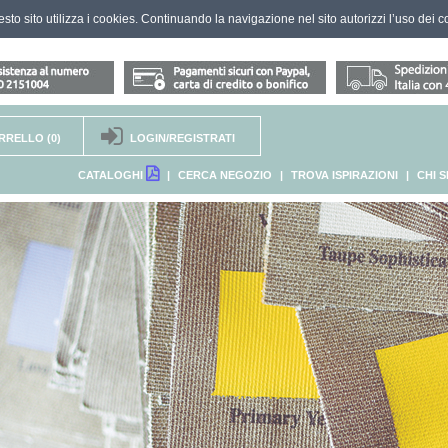
questo sito utilizza i cookies. Continuando la navigazione nel sito autorizzi l’uso dei c
RRELLO
(0)
LOGIN/REGISTRATI
CATALOGHI
|
CERCA NEGOZIO
|
TROVA ISPIRAZIONI
|
CHI 