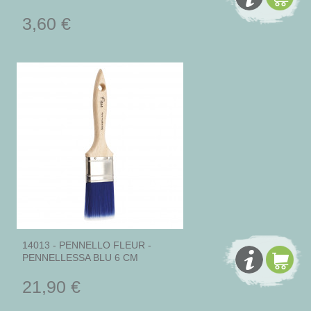
3,60 €
14013 - PENNELLO FLEUR -
PENNELLESSA BLU 6 CM
21,90 €