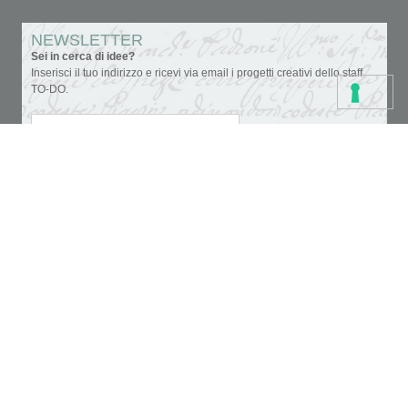
NEWSLETTER
Sei in cerca di idee?
Inserisci il tuo indirizzo e ricevi via email i progetti creativi dello staff
TO-DO.
Accettazione privacy
Colori
Carte e tovaglioli
Fondi, vernici e medium
Cartoleria creativa
Glitter & doratura
Pennelli, strumenti e tele