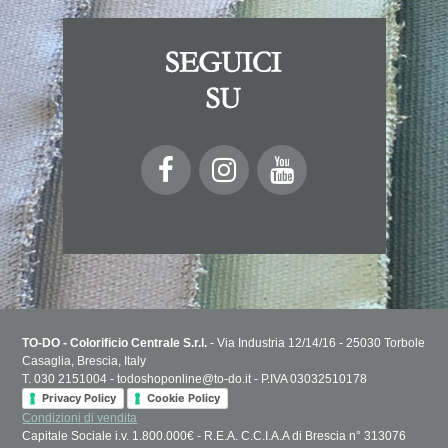
TO-DO - Colorificio Centrale S.r.l.
- Via Industria 12/14/16 - 25030 Torbole
Casaglia, Brescia, Italy
T. 030 2151004 - todoshoponline@to-do.it - P.IVA 03032510178
Privacy Policy
Cookie Policy
Condizioni di vendita
Capitale Sociale i.v. 1.800.000€ - R.E.A. C.C.I.A.A di Brescia n° 313076