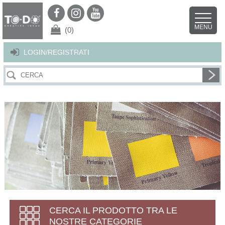
Per offrirti il miglior servizio possibile questo sito utilizza i cookies.
Continuando la navigazione nel sito autorizzi l’uso dei cookies. Per ulteriori
MENU
dettagli
clicca qui
.
X
(0)
LOGIN/REGISTRATI
CERCA IL PRODOTTO TRA LE
NOSTRE CATEGORIE