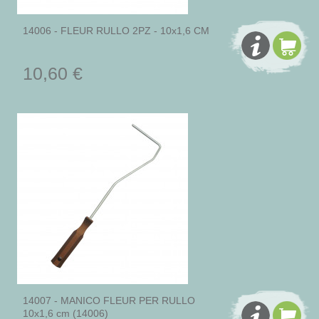
14006 - FLEUR RULLO 2PZ - 10x1,6 CM
10,60 €
14007 - MANICO FLEUR PER RULLO
10x1,6 cm (14006)