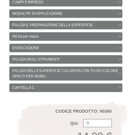
CAMPI D'IMPIEGO
MODALITA' DI APPLICAZIONE
PULIZIA E PREPARAZIONE DELLA SUPERFICIE
RESA per mano
ESSICCAZIONE
PULIZIA DEGLI STRUMENTI
PULIZIA DELLA SUPERFICIE COLORATA CON TO-DO COLORE
OPACO PER MOBILI
CARTELLA C
CODICE PRODOTTO: 90360
Qtà: