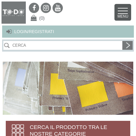
Per offrirti il miglior servizio possibile questo sito utilizza i cookies.
Continuando la navigazione nel sito autorizzi l’uso dei cookies. Per ulteriori
MENU
dettagli
clicca qui
.
X
(0)
LOGIN/REGISTRATI
CERCA IL PRODOTTO TRA LE
NOSTRE CATEGORIE