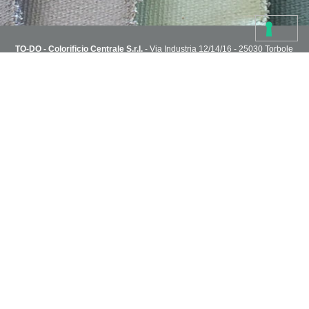
TO-DO - Colorificio Centrale S.r.l.
- Via Industria 12/14/16 - 25030 Torbole
Casaglia, Brescia, Italy
T. 030 2151004 - todoshoponline@to-do.it - P.IVA 03032510178
Privacy Policy
Cookie Policy
Condizioni di vendita
Capitale Sociale i.v. 1.800.000€ - R.E.A. C.C.I.A.A di Brescia n° 313076
NEWSLETTER
Sei in cerca di idee?
Inserisci il tuo indirizzo e ricevi via email i progetti creativi dello staff
TO-DO.
Accettazione privacy