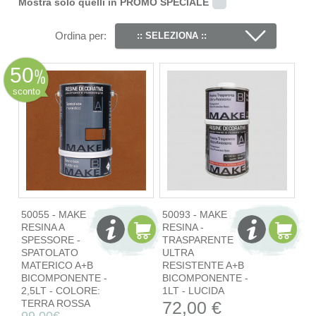
Mostra solo quelli in PROMO SPECIALE
Ordina per:
:: SELEZIONA ::
50
sconto
50055 - MAKE
50093 - MAKE
RESINA A
RESINA -
SPESSORE -
TRASPARENTE
SPATOLATO
ULTRA
MATERICO A+B
RESISTENTE A+B
BICOMPONENTE -
BICOMPONENTE -
2,5LT - COLORE:
1LT - LUCIDA
TERRA ROSSA
72,00 €
99,00€