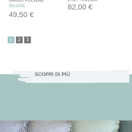
49,50 €
50386 - MAKE
50430 - MAKE
FINITURA
FINITURA
MONOCOMPONENTE
MONOCOMPONENTE
TRASPARENTE
TRASPARENTE -
0,5LT - LUCIDA
2,5LT - LUCIDA
23,00 €
82,00 €