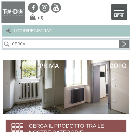
Per offrirti il miglior servizio possibile questo sito utilizza i cookies.
Continuando la navigazione nel sito autorizzi l’uso dei cookies. Per ulteriori
MENU
dettagli
clicca qui
.
X
(0)
LOGIN/REGISTRATI
CERCA IL PRODOTTO TRA LE