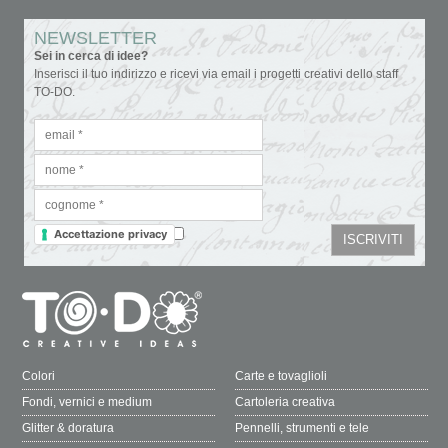
TO-DO - Colorificio Centrale S.r.l.
- Via Industria 12/14/16 - 25030 Torbole
Casaglia, Brescia, Italy
T. 030 2151004 - todoshoponline@to-do.it - P.IVA 03032510178
Privacy Policy
Cookie Policy
Condizioni di vendita
Capitale Sociale i.v. 1.800.000€ - R.E.A. C.C.I.A.A di Brescia n° 313076
NEWSLETTER
Sei in cerca di idee?
Inserisci il tuo indirizzo e ricevi via email i progetti creativi dello staff
TO-DO.