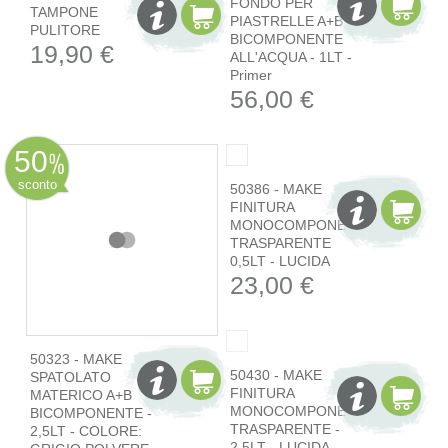
TAMPONE
SPATOLA
PULITORE
APPLICATORE
19,90 €
24,90 €
50
sconto
50310 - MAKE
50323 - MAKE
FONDO PER
SPATOLATO
PIASTRELLE A+B
MATERICO A+B
BICOMPONENTE
BICOMPONENTE -
ALL'ACQUA - 1LT -
2,5LT - COLORE:
Primer
GRIGIO POLVERE
99,00€
56,00 €