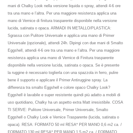
mani di Chalky Look nella versione liquida o spray, attendi 4-6 ore
tra una mano e l’altra. Per una maggiore resistenza applica una
mano di Vernice di finitura trasparente disponibile nella versione
lucida, satinata o opaca. ARMADI IN METALLO/PLASTICA:
Sgrassa con Pulitore Universale e applica una mano di Primer
Universale (opzionale), attendi 24h. Dipingi con due mani di Smalto
Eggshell, attendi 4-6 ore tra una mano e l’altra. Per una maggiore
resistenza applica una mano di Vernice di Finitura trasparente
disponibile nella versione lucida, satinata o opaca. Se è presente
la ruggine è necessario toglierla con una spazzola in ferro, pulire
bene il supporto e applicare il Primer Antiruggine spray. La
differenza tra smalto Eggshell e colore opaco Chalky Look?
Eggshell è lavabile e super resistente quindi più adatto a mobili di
uso quotidiano, Chalky ha un aspetto extra Matt irresistibile. COSA
TI SERVE: Pulitore Universale, Primer Universale, Smalto
Eggshell o Chalky Look e Vernice Trasparente (lucida, satinata o
opaca). RESA: FORMATO 50 ml RESA* PER MANO 0,6 m2 ca. /
FORMATO 130 ml RESA* PER MANO 1,5 m2 ca. / FORMATO