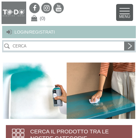
Per offrirti il miglior servizio possibile questo sito utilizza i cookies.
Continuando la navigazione nel sito autorizzi l’uso dei cookies. Per ulteriori
MENU
dettagli
clicca qui
.
X
(0)
LOGIN/REGISTRATI
CERCA IL PRODOTTO TRA LE