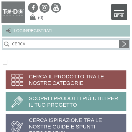
Per offrirti il miglior servizio possibile questo sito utilizza i cookies.
Continuando la navigazione nel sito autorizzi l’uso dei cookies. Per ulteriori
MENU
dettagli
clicca qui
.
X
(0)
LOGIN/REGISTRATI
CERCA IL PRODOTTO TRA LE
NOSTRE CATEGORIE
SCOPRI I PRODOTTI PIÙ UTILI PER
IL TUO PROGETTO
CERCA ISPIRAZIONE TRA LE
NOSTRE GUIDE E SPUNTI