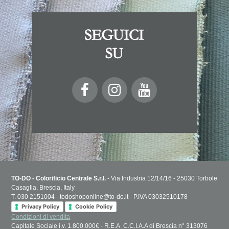
TO-DO - Colorificio Centrale S.r.l.
- Via Industria 12/14/16 - 25030 Torbole
Casaglia, Brescia, Italy
T. 030 2151004 - todoshoponline@to-do.it - P.IVA 03032510178
Privacy Policy
Cookie Policy
Condizioni di vendita
Capitale Sociale i.v. 1.800.000€ - R.E.A. C.C.I.A.A di Brescia n° 313076