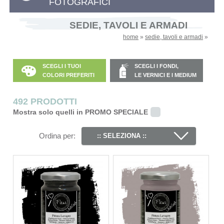
FOTOGRAFICI
SEDIE, TAVOLI E ARMADI
home
»
sedie, tavoli e armadi
»
SCEGLI I TUOI
SCEGLI I FONDI,
COLORI PREFERITI
LE VERNICI E I MEDIUM
492 PRODOTTI
Mostra solo quelli in PROMO SPECIALE
Ordina per:
:: SELEZIONA ::