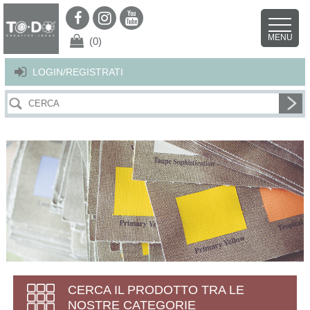
Per offrirti il miglior servizio possibile questo sito utilizza i cookies.
Continuando la navigazione nel sito autorizzi l’uso dei cookies. Per ulteriori
MENU
dettagli
clicca qui
.
X
(0)
LOGIN/REGISTRATI
CERCA IL PRODOTTO TRA LE
NOSTRE CATEGORIE