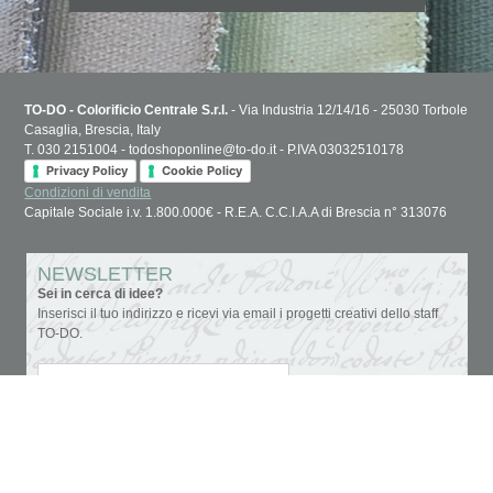
TO-DO - Colorificio Centrale S.r.l.
- Via Industria 12/14/16 - 25030 Torbole
Casaglia, Brescia, Italy
T. 030 2151004 - todoshoponline@to-do.it - P.IVA 03032510178
Privacy Policy
Cookie Policy
Condizioni di vendita
Capitale Sociale i.v. 1.800.000€ - R.E.A. C.C.I.A.A di Brescia n° 313076
NEWSLETTER
Sei in cerca di idee?
Inserisci il tuo indirizzo e ricevi via email i progetti creativi dello staff
TO-DO.
Accettazione privacy