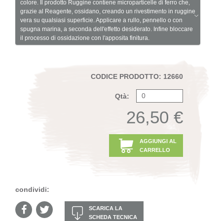
colore. Il prodotto Ruggine contiene microparticelle di ferro che,
grazie al Reagente, ossidano, creando un rivestimento in ruggine
vera su qualsiasi superficie. Applicare a rullo, pennello o con
spugna marina, a seconda dell'effetto desiderato. Infine bloccare
il processo di ossidazione con l'apposita finitura.
CODICE PRODOTTO: 12660
Qtà:
26,50 €
AGGIUNGI AL
CARRELLO
condividi:
SCARICA LA
SCHEDA TECNICA