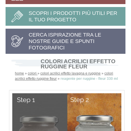
SCOPRI I PRODOTTI PIÙ UTILI PER
IL TUO PROGETTO
CERCA ISPIRAZIONE TRA LE
NOSTRE GUIDE E SPUNTI
FOTOGRAFICI
COLORI ACRILICI EFFETTO
RUGGINE FLEUR
home
»
colori
»
colori acrilici effetto lavagna e ruggine
»
colori
acrilici effetto ruggine fleur
»
reagente per ruggine - fleur 330 ml