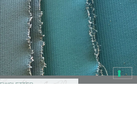
EWSLETTER
i in cerca di idee?
serisci il tuo indirizzo e ricevi via email i
ogetti creativi dello staff TO-DO.
Accettazione privacy