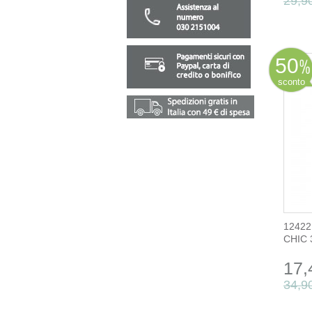
29,9
50
sconto
12422
CHIC
17,
34,9