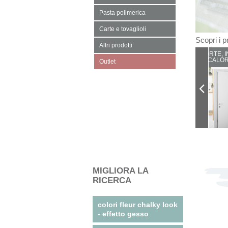
Pasta polimerica
Carte e tovaglioli
Scopri i pr
Altri prodotti
PORTE, I
CALOR
Outlet
MIGLIORA LA
RICERCA
colori fleur chalky look
- effetto gesso