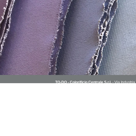
TO-DO - Colorificio Centrale S.r.l.
- Via Industria
T. 030 2151004 - todoshoponline@to-do.it - P.
Condizioni di vendita
Capitale Sociale i.v. 1.800.000€ - R.E.A. C.C.I.A
Colori
Fondi, vern
Glitter & do
Paste, cere 