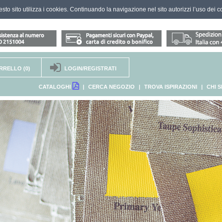
questo sito utilizza i cookies. Continuando la navigazione nel sito autorizzi l’uso dei c
RRELLO
(0)
LOGIN/REGISTRATI
CATALOGHI
|
CERCA NEGOZIO
|
TROVA ISPIRAZIONI
|
CHI 