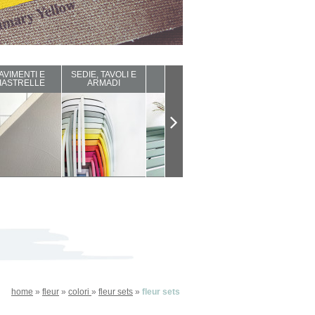
AVIMENTI E
SEDIE, TAVOLI E
ARREDI DA
COMPLEMENTI
IASTRELLE
ARMADI
ESTERNO
D'ARREDO
home
»
fleur
»
colori
»
fleur sets
»
fleur sets