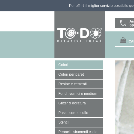
Per offrirti il miglior servizio possibile 
CA
Colori
Colori per pareti
Resine e cementi
Fondi, vernici e medium
Glitter & doratura
Paste, cere e colle
Stencil
Pennelli, strumenti e tele