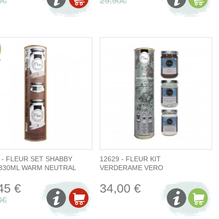
0€
29,90€
 - FLEUR SET SHABBY
12629 - FLEUR KIT
 330ML WARM NEUTRAL
VERDERAME VERO
45 €
34,00 €
0€