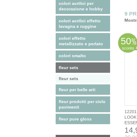
colori acrilici per
decorazione e hobby
9 P
Mostr
colori acrilici effetto
lavagna e ruggine
colori effetto
50
metallizzato e perlato
sconto
colori smalto
fleur sets
fleur sets
fleur per belle arti
fleur prodotti per ciclo
pavimenti
12201
LOOK
fleur pure gloss
ESSE
14,