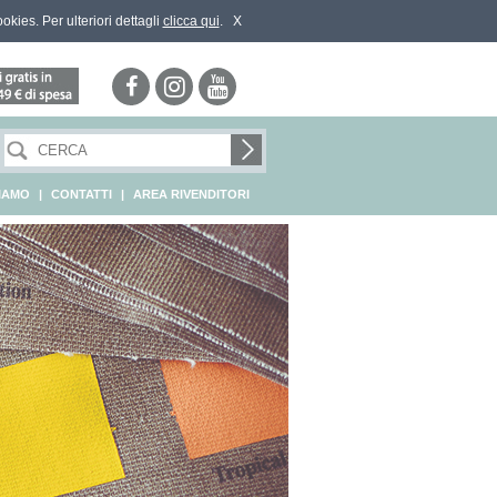
ookies. Per ulteriori dettagli
clicca qui
.
X
SIAMO
|
CONTATTI
|
AREA RIVENDITORI