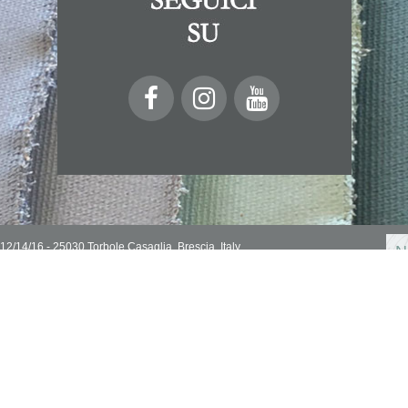
 12/14/16 - 25030 Torbole Casaglia, Brescia, Italy
N
IVA 03032510178
Privacy Policy
Cookie Policy
Se
In
.A di Brescia n° 313076
pr
Carte e tovaglioli
Stencil
ici e medium
Cartoleria creativa
Pasta polimerica
ratura
Pennelli, strumenti e tele
Bijoux
e colle
Supporti da decorare
Altri prodotti