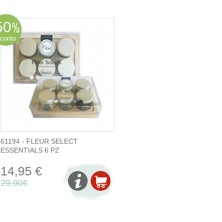
50
conto
61194 - FLEUR SELECT
ESSENTIALS 6 PZ
14,95 €
29,90€