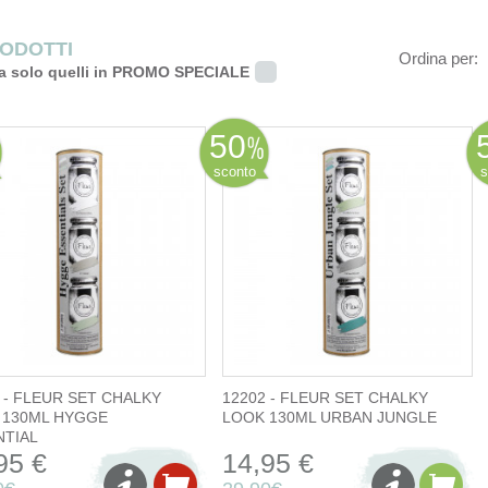
RODOTTI
Ordina per:
a solo quelli in PROMO SPECIALE
50
sconto
s
 - FLEUR SET CHALKY
12202 - FLEUR SET CHALKY
 130ML HYGGE
LOOK 130ML URBAN JUNGLE
NTIAL
95 €
14,95 €