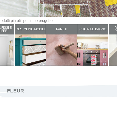
odotti più utili per il tuo progetto
NFISSI E
P
RESTYLING MOBILI
PARETI
CUCINA E BAGNO
IFERI
P
FLEUR