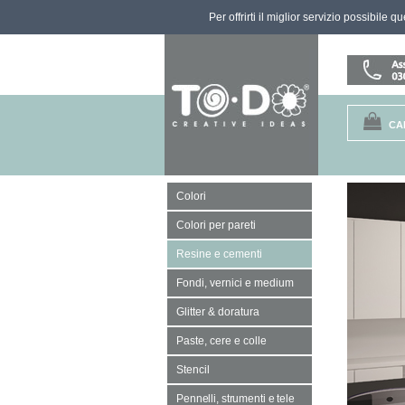
Per offrirti il miglior servizio possibile 
CA
Colori
Colori per pareti
Resine e cementi
Fondi, vernici e medium
Glitter & doratura
Paste, cere e colle
Stencil
Pennelli, strumenti e tele