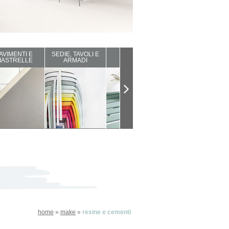
AVIMENTI E
SEDIE, TAVOLI E
ARREDI DA
COMPLEMENTI
IASTRELLE
ARMADI
ESTERNO
D'ARREDO
home
»
make
»
resine e cementi