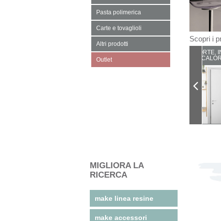
Pasta polimerica
Carte e tovaglioli
Scopri i pr
Altri prodotti
PORTE, I
CALOR
Outlet
MIGLIORA LA
RICERCA
make linea resine
make accessori