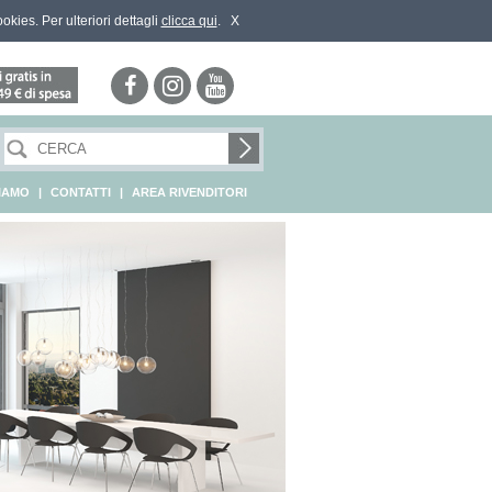
ookies. Per ulteriori dettagli
clicca qui
.
X
SIAMO
|
CONTATTI
|
AREA RIVENDITORI