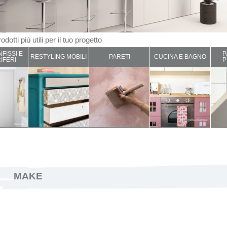
odotti più utili per il tuo progetto
NFISSI E
P
RESTYLING MOBILI
PARETI
CUCINA E BAGNO
IFERI
P
MAKE