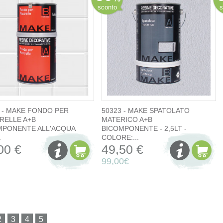
sconto
s
 - MAKE FONDO PER
50323 - MAKE SPATOLATO
RELLE A+B
MATERICO A+B
MPONENTE ALL'ACQUA
BICOMPONENTE - 2,5LT -
.
COLORE:...
00 €
49,50 €
99,00€