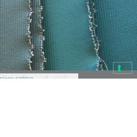
EWSLETTER
i in cerca di idee?
serisci il tuo indirizzo e ricevi via email i
ogetti creativi dello staff TO-DO.
Accettazione privacy