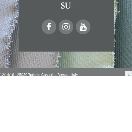
 12/14/16 - 25030 Torbole Casaglia, Brescia, Italy
N
IVA 03032510178
Privacy Policy
Cookie Policy
Se
In
.A di Brescia n° 313076
pr
Carte e tovaglioli
Stencil
ici e medium
Cartoleria creativa
Pasta polimerica
ratura
Pennelli, strumenti e tele
Bijoux
e colle
Supporti da decorare
Altri prodotti