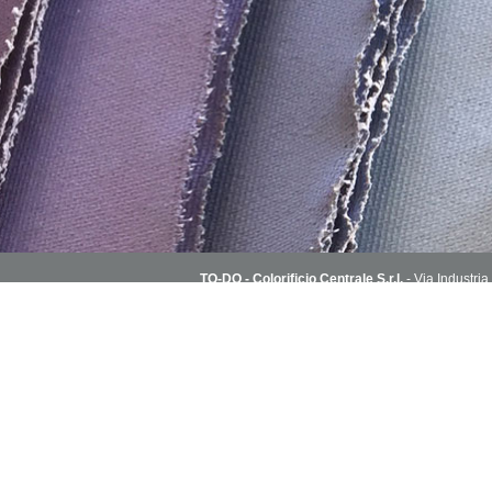
TO-DO - Colorificio Centrale S.r.l.
- Via Industria
T. 030 2151004 - todoshoponline@to-do.it - P.
Condizioni di vendita
Capitale Sociale i.v. 1.800.000€ - R.E.A. C.C.I.A
Colori
Fondi, vern
Glitter & do
Paste, cere 