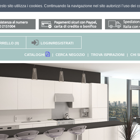
questo sito utilizza i cookies. Continuando la navigazione nel sito autorizzi l’uso dei c
RRELLO
(0)
LOGIN/REGISTRATI
CATALOGHI
|
CERCA NEGOZIO
|
TROVA ISPIRAZIONI
|
CHI 