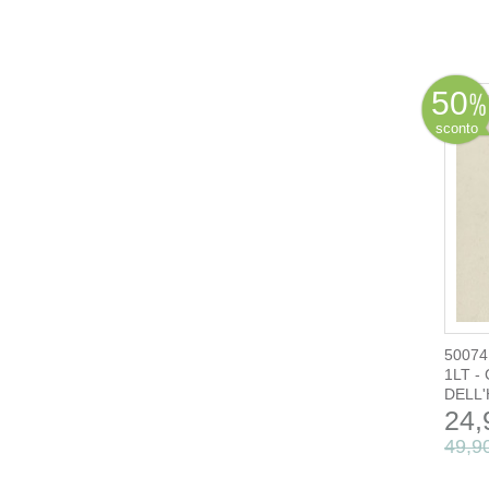
50
sconto
50074
1LT -
DELL'H
24,
49,9