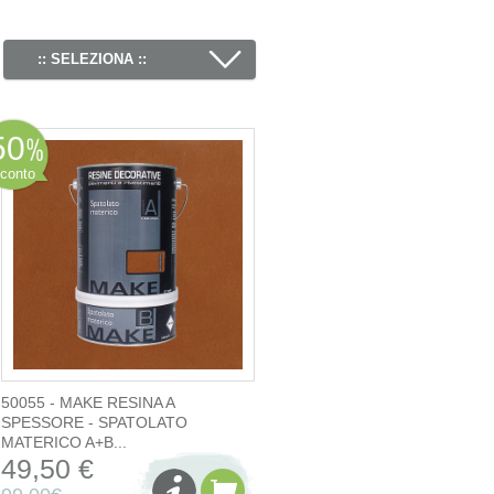
:: SELEZIONA ::
50
conto
50055 - MAKE RESINA A
SPESSORE - SPATOLATO
MATERICO A+B...
49,50 €