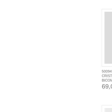
50094
CRIST
BICOM
69,