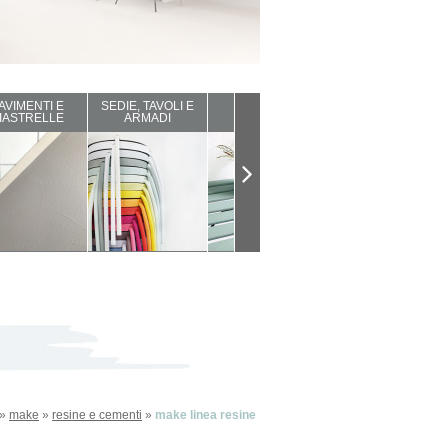
AVIMENTI E
SEDIE, TAVOLI E
ARREDI DA
COMPLEMENTI
IASTRELLE
ARMADI
ESTERNO
D'ARREDO
»
make
»
resine e cementi
»
make linea resine