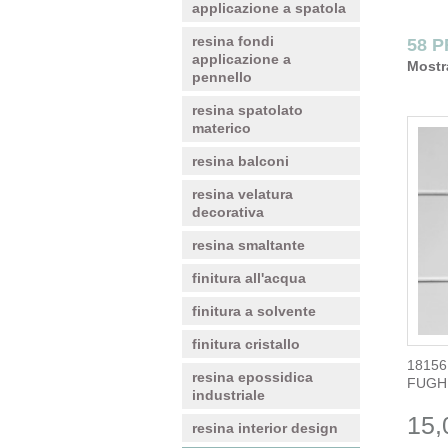
applicazione a spatola
resina fondi
58 
applicazione a
Mostr
pennello
resina spatolato
materico
resina balconi
resina velatura
decorativa
resina smaltante
finitura all'acqua
finitura a solvente
finitura cristallo
18156
resina epossidica
FUGH
industriale
15,
resina interior design