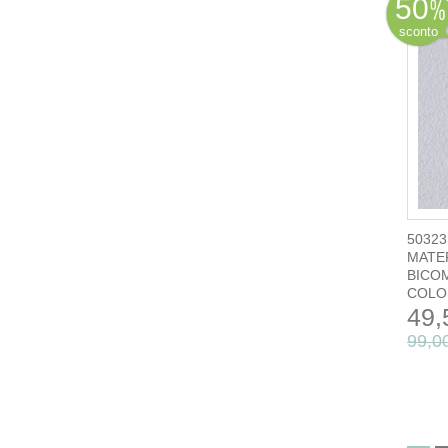
50
sconto
50323
MATE
BICOM
COLOR
49,
99,0