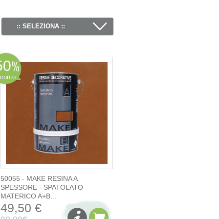
:: SELEZIONA ::
50
conto
50055 - MAKE RESINA A
SPESSORE - SPATOLATO
MATERICO A+B...
49,50 €