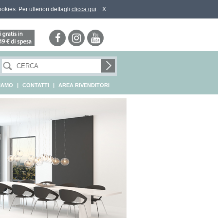
ookies. Per ulteriori dettagli
clicca qui
.
X
SIAMO
|
CONTATTI
|
AREA RIVENDITORI