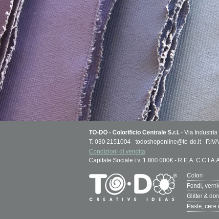
TO-DO - Colorificio Centrale S.r.l.
- Via Industria
T. 030 2151004 - todoshoponline@to-do.it - P.
Condizioni di vendita
Capitale Sociale i.v. 1.800.000€ - R.E.A. C.C.I.A
Colori
Fondi, vern
Glitter & do
Paste, cere 