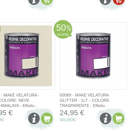
50
sconto
 - MAKE VELATURA -
50089 - MAKE VELATURA
 COLORE: NEVE
GLITTER - 1LT - COLORE:
IMALAYA - Effetto...
TRASPARENTE - Effetto...
95 €
24,95 €
0€
49,90€