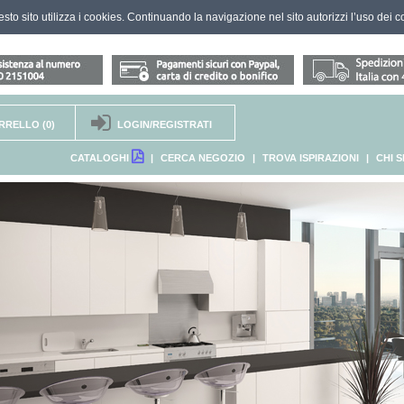
questo sito utilizza i cookies. Continuando la navigazione nel sito autorizzi l’uso dei c
RRELLO
(0)
LOGIN/REGISTRATI
CATALOGHI
|
CERCA NEGOZIO
|
TROVA ISPIRAZIONI
|
CHI 