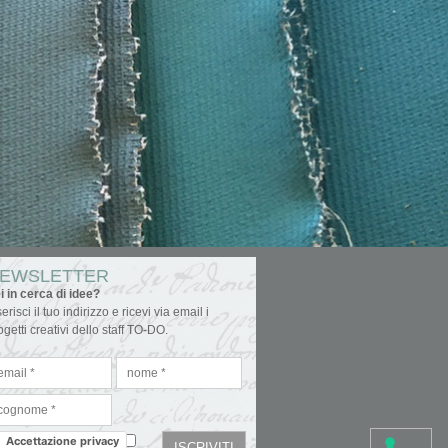
EWSLETTER
i in cerca di idee?
serisci il tuo indirizzo e ricevi via email i
ogetti creativi dello staff TO-DO.
Accettazione privacy