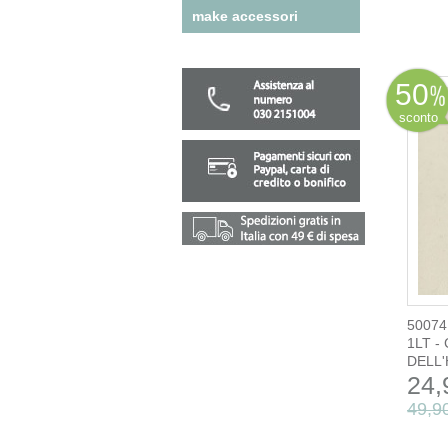
make accessori
50
sconto
50074
1LT -
DELL'H
24,
49,9