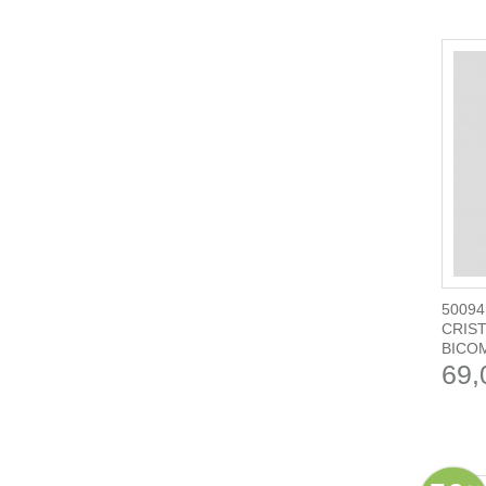
50094
CRIST
BICOM
69,