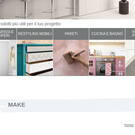
odotti più utili per il tuo progetto
NFISSI E
P
RESTYLING MOBILI
PARETI
CUCINA E BAGNO
IFERI
P
MAKE
home