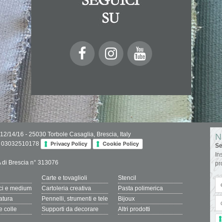
 12/14/16 - 25030 Torbole Casaglia, Brescia, Italy
N
IVA 03032510178
Privacy Policy
Cookie Policy
Se
In
.A di Brescia n° 313076
pr
Carte e tovaglioli
Stencil
ici e medium
Cartoleria creativa
Pasta polimerica
ratura
Pennelli, strumenti e tele
Bijoux
e colle
Supporti da decorare
Altri prodotti