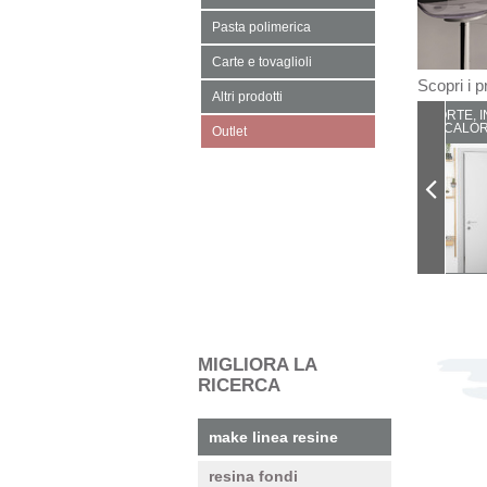
Pasta polimerica
Carte e tovaglioli
Scopri i pr
Altri prodotti
PORTE, I
CALOR
Outlet
MIGLIORA LA
RICERCA
make linea resine
resina fondi