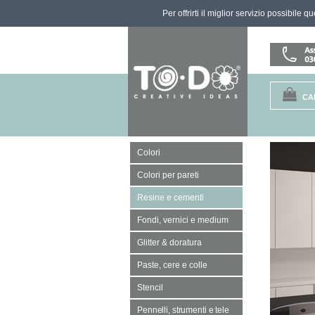
Per offrirti il miglior servizio possibile 
CA
Colori
Colori per pareti
Resine e cementi
Fondi, vernici e medium
Glitter & doratura
Paste, cere e colle
Stencil
Pennelli, strumenti e tele