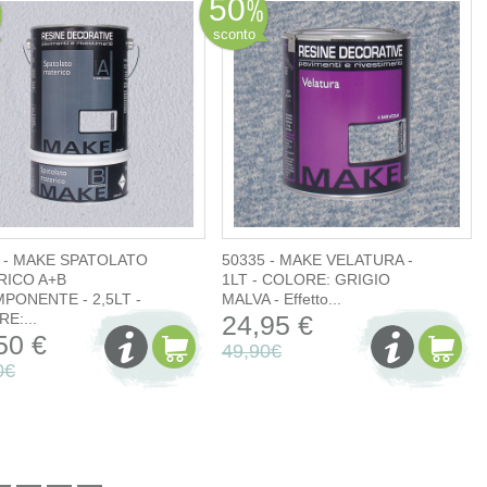
50
sconto
 - MAKE SPATOLATO
50335 - MAKE VELATURA -
RICO A+B
1LT - COLORE: GRIGIO
PONENTE - 2,5LT -
MALVA - Effetto...
E:...
24,95 €
50 €
49,90€
0€